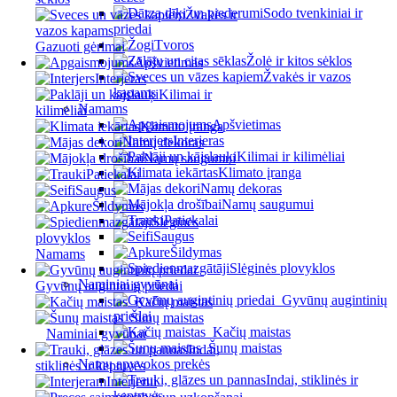
Sodo tvenkiniai ir
Žvakės ir
priedai
vazos kapams
Tvoros
Gazuoti gėrimai
Žolė ir kitos sėklos
Apšvietimas
Žvakės ir vazos
Interjeras
kapams
Kilimai ir
Namams
kilimėliai
Apšvietimas
Klimato įranga
Interjeras
Namų dekoras
Kilimai ir kilimėliai
Namų saugumui
Klimato įranga
Patiekalai
Namų dekoras
Saugus
Namų saugumui
Šildymas
Patiekalai
Slėginės
Saugus
plovyklos
Šildymas
Namams
Slėginės plovyklos
Naminiai gyvūnai
Gyvūnų augintinių priedai
Gyvūnų augintinių
Kačių maistas
priedai
Šunų maistas
Kačių maistas
Naminiai gyvūnai
Šunų maistas
Indai,
Namų apyvokos prekės
stiklinės ir keptuvės
Indai, stiklinės ir
Interjerui
keptuvės