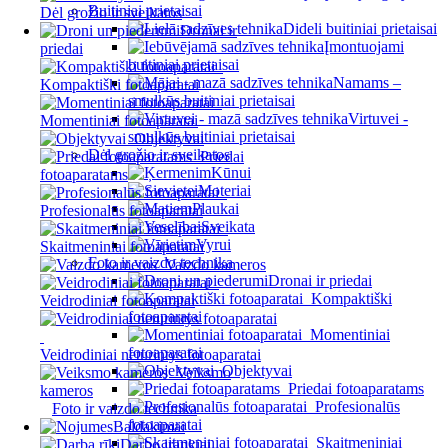
Buitiniai prietaisai
Dėl grožio ir sveikatos
Dideli buitiniai prietaisai
Dronai ir
Įmontuojami
priedai
buitiniai prietaisai
Namams –
Kompaktiški fotoaparatai
smulkūs buitiniai prietaisai
Virtuvei -
Momentiniai fotoaparatai
smulkūs buitiniai prietaisai
Objektyvai
Dėl grožio ir sveikatos
Priedai
Kūnui
fotoaparatams
Moteriai
Plaukai
Profesionalūs fotoaparatai
Sveikata
Vyrui
Skaitmeniniai fotoaparatai
Foto ir vaizdo technika
Vaizdo kameros
Dronai ir priedai
Kompaktiški
Veidrodiniai fotoaparatai
fotoaparatai
Momentiniai
fotoaparatai
Veidrodiniai neturintys fotoaparatai
Objektyvai
Veiksmo
Priedai fotoaparatams
kameros
Profesionalūs
Foto ir vaizdo technika
fotoaparatai
Baldakimai
Skaitmeniniai
Darbo įrankiai