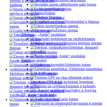
Sporto aksesuarai
Sportas ir poilsis gryname ore,
Sporto salių įranga
žaidimai
Stalo tenisas
Sportinė
Tenisas
mityba ir preparatai
Tinklinis
Sporto aksesuarai
Treniruokliai ir fitnesas
Sporto salių
Vandens sportas
įranga
Žiemos sportas
Stalo tenisas
Telefonas, „Apple“ produktas
Tenisas
Tinklinis
Mobiliųjų telefonų ir išmaniųjų telefonų priedai
Treniruokliai ir
Telefonai, išmanieji
fitnesas
laikrodžiai
Vandens sportas
„Apple“ produktai
Žiemos sportas
Turistinės prekės
Sporto prekės
Alpinizmo įranga
Elektriniai paspirtukai
Pomėgiai
Mobiliųjų telefonų ir išmaniųjų
telefonų priedai
Turistiniai GPS ir kiti techniniai įrenginiai
Telefonai,
Turizmas ir kelionės
išmanieji laikrodžiai
Valtys ir žvejyba
„Apple“ produktai
TV, garso, vaizdo įrašai
Telefonas, „Apple“ produktas
Garso įranga
Alpinizmo
Televizoriai ir priedai
įranga