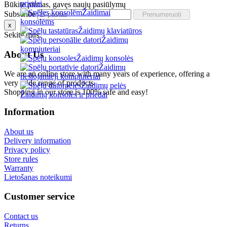
priedai
Būkite pirmas, gavęs naujų pasiūlymų
Žaidimai
Subscribe
konsolėms
x
Žaidimų klaviatūros
Sekite mus:
Žaidimų
kompiuteriai
About Us
Žaidimų konsolės
Žaidimų
We are an online store with many years of experience, offering a
nešiojamieji kompiuteriai
very wide range of products.
Žaidimų pelės
Shopping in our store is 100% safe and easy!
Žaidimų konsolės ir priedai
Information
About us
Delivery information
Privacy policy
Store rules
Warranty
Lietošanas noteikumi
Customer service
Contact us
Returns