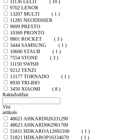
11136
LELIT
( 10 )
9702
LENOR
13207
MULTI
( 1 )
11285
NEODISHER
9699
PRESTO
10369
PRONTO
9801
ROCKET
( 3 )
3444
SAMSUNG
( 1 )
10600
STAUB
( 1 )
7554
STONE
( 3 )
11150
SWISH
9212
TENZI
13177
TORNADO
( 1 )
8930
TRI-BIO
3450
XIAOMI
( 8 )
Raktažodžiai
Visi
artikuls
48621
AHKARD026331290
48623
AHKARD062961700
51811
HDKAROA12692100
( 1 )
51821
HDKAROP16334670
( 1 )