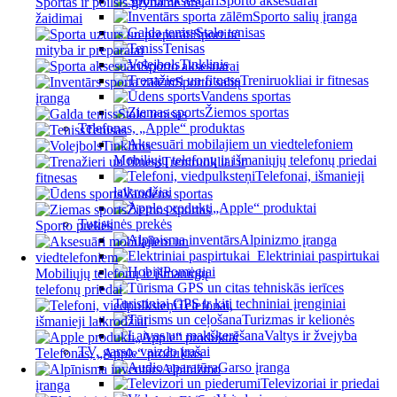
Sporto aksesuarai
Sportas ir poilsis gryname ore,
Sporto salių įranga
žaidimai
Stalo tenisas
Sportinė
Tenisas
mityba ir preparatai
Tinklinis
Sporto aksesuarai
Treniruokliai ir fitnesas
Sporto salių
Vandens sportas
įranga
Žiemos sportas
Stalo tenisas
Telefonas, „Apple“ produktas
Tenisas
Tinklinis
Mobiliųjų telefonų ir išmaniųjų telefonų priedai
Treniruokliai ir
Telefonai, išmanieji
fitnesas
laikrodžiai
Vandens sportas
„Apple“ produktai
Žiemos sportas
Turistinės prekės
Sporto prekės
Alpinizmo įranga
Elektriniai paspirtukai
Pomėgiai
Mobiliųjų telefonų ir išmaniųjų
telefonų priedai
Turistiniai GPS ir kiti techniniai įrenginiai
Telefonai,
Turizmas ir kelionės
išmanieji laikrodžiai
Valtys ir žvejyba
„Apple“ produktai
TV, garso, vaizdo įrašai
Telefonas, „Apple“ produktas
Garso įranga
Alpinizmo
Televizoriai ir priedai
įranga