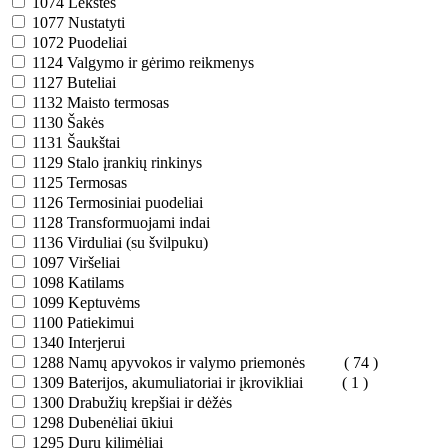
1074
Lėkštės
1077
Nustatyti
1072
Puodeliai
1124
Valgymo ir gėrimo reikmenys
1127
Buteliai
1132
Maisto termosas
1130
Šakės
1131
Šaukštai
1129
Stalo įrankių rinkinys
1125
Termosas
1126
Termosiniai puodeliai
1128
Transformuojami indai
1136
Virduliai (su švilpuku)
1097
Viršeliai
1098
Katilams
1099
Keptuvėms
1100
Patiekimui
1340
Interjerui
1288
Namų apyvokos ir valymo priemonės
( 74 )
1309
Baterijos, akumuliatoriai ir įkrovikliai
( 1 )
1300
Drabužių krepšiai ir dėžės
1298
Dubenėliai ūkiui
1295
Durų kilimėliai