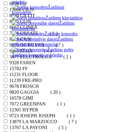
priedai
8128
CIF
Žaidimai
15866
CILIT
konsolėms
8036
CILLIT
Žaidimų klaviatūros
8035
CLIN
Žaidimų
8167
CLINEX
kompiuteriai
7576
CREATE
( 1 )
Žaidimų konsolės
8974
CX80
Žaidimų
nešiojamieji kompiuteriai
9870
DE BUYER
( 7 )
Žaidimų pelės
6585
ELBA
( 4 )
Žaidimų konsolės ir priedai
3477
ELECTROLUX
( 2 )
9328
FAREN
15782
FF
11231
FLOOR
11239
FRE-PRO
9678
FROSCH
9820
GAGGIA
( 20 )
16578
GIMI
7072
GREENPAN
( 1 )
12301
HYPER
9723
JOSEPH JOSEPH
( 1 )
13879
LA MARZOCCO
( 7 )
13707
LA PAVONI
( 5 )