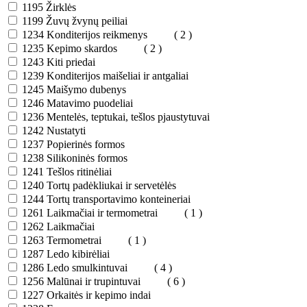
1195
Žirklės
1199
Žuvų žvynų peiliai
1234
Konditerijos reikmenys
( 2 )
1235
Kepimo skardos
( 2 )
1243
Kiti priedai
1239
Konditerijos maišeliai ir antgaliai
1245
Maišymo dubenys
1246
Matavimo puodeliai
1236
Mentelės, teptukai, tešlos pjaustytuvai
1242
Nustatyti
1237
Popierinės formos
1238
Silikoninės formos
1241
Tešlos ritinėliai
1240
Tortų padėkliukai ir servetėlės
1244
Tortų transportavimo konteineriai
1261
Laikmačiai ir termometrai
( 1 )
1262
Laikmačiai
1263
Termometrai
( 1 )
1287
Ledo kibirėliai
1286
Ledo smulkintuvai
( 4 )
1256
Malūnai ir trupintuvai
( 6 )
1227
Orkaitės ir kepimo indai