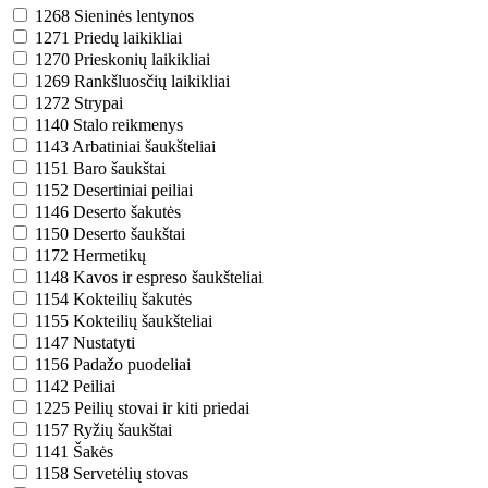
1268
Sieninės lentynos
1271
Priedų laikikliai
1270
Prieskonių laikikliai
1269
Rankšluosčių laikikliai
1272
Strypai
1140
Stalo reikmenys
1143
Arbatiniai šaukšteliai
1151
Baro šaukštai
1152
Desertiniai peiliai
1146
Deserto šakutės
1150
Deserto šaukštai
1172
Hermetikų
1148
Kavos ir espreso šaukšteliai
1154
Kokteilių šakutės
1155
Kokteilių šaukšteliai
1147
Nustatyti
1156
Padažo puodeliai
1142
Peiliai
1225
Peilių stovai ir kiti priedai
1157
Ryžių šaukštai
1141
Šakės
1158
Servetėlių stovas