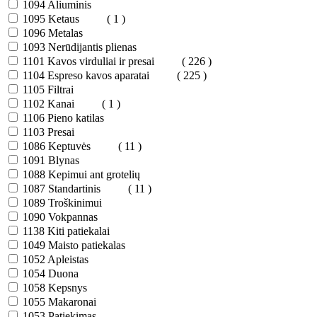
1094
Aliuminis
1095
Ketaus
( 1 )
1096
Metalas
1093
Nerūdijantis plienas
1101
Kavos virduliai ir presai
( 226 )
1104
Espreso kavos aparatai
( 225 )
1105
Filtrai
1102
Kanai
( 1 )
1106
Pieno katilas
1103
Presai
1086
Keptuvės
( 11 )
1091
Blynas
1088
Kepimui ant grotelių
1087
Standartinis
( 11 )
1089
Troškinimui
1090
Vokpannas
1138
Kiti patiekalai
1049
Maisto patiekalas
1052
Apleistas
1054
Duona
1058
Kepsnys
1055
Makaronai
1053
Patiekimas