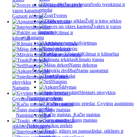
Sodo tvenkiniai ir
Žvakės ir
priedai
vazos kapams
Tvoros
Gazuoti gėrimai
Žolė ir kitos sėklos
Apšvietimas
Žvakės ir vazos
Interjeras
kapams
Kilimai ir
Namams
kilimėliai
Apšvietimas
Klimato įranga
Interjeras
Namų dekoras
Kilimai ir kilimėliai
Namų saugumui
Klimato įranga
Patiekalai
Namų dekoras
Saugus
Namų saugumui
Šildymas
Patiekalai
Slėginės
Saugus
plovyklos
Šildymas
Namams
Slėginės plovyklos
Naminiai gyvūnai
Gyvūnų augintinių priedai
Gyvūnų augintinių
Kačių maistas
priedai
Šunų maistas
Kačių maistas
Naminiai gyvūnai
Šunų maistas
Indai,
Namų apyvokos prekės
stiklinės ir keptuvės
Indai, stiklinės ir
Interjerui
keptuvės