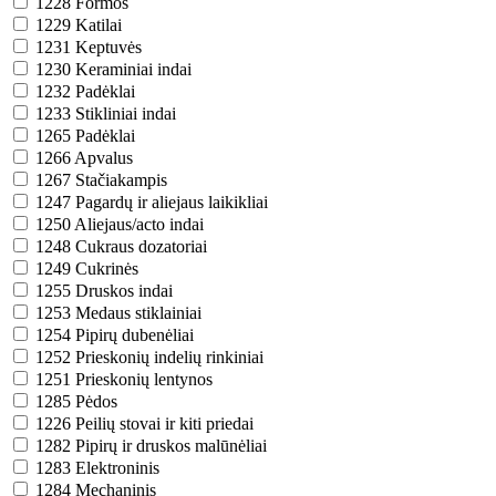
1228
Formos
1229
Katilai
1231
Keptuvės
1230
Keraminiai indai
1232
Padėklai
1233
Stikliniai indai
1265
Padėklai
1266
Apvalus
1267
Stačiakampis
1247
Pagardų ir aliejaus laikikliai
1250
Aliejaus/acto indai
1248
Cukraus dozatoriai
1249
Cukrinės
1255
Druskos indai
1253
Medaus stiklainiai
1254
Pipirų dubenėliai
1252
Prieskonių indelių rinkiniai
1251
Prieskonių lentynos
1285
Pėdos
1226
Peilių stovai ir kiti priedai
1282
Pipirų ir druskos malūnėliai
1283
Elektroninis
1284
Mechaninis