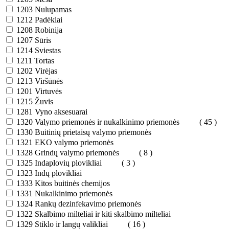
1203
Nulupamas
1212
Padėklai
1208
Robinija
1207
Sūris
1214
Sviestas
1211
Tortas
1202
Virėjas
1213
Viršūnės
1201
Virtuvės
1215
Žuvis
1281
Vyno aksesuarai
1320
Valymo priemonės ir nukalkinimo priemonės
( 45 )
1330
Buitinių prietaisų valymo priemonės
1321
EKO valymo priemonės
1328
Grindų valymo priemonės
( 8 )
1325
Indaplovių plovikliai
( 3 )
1323
Indų plovikliai
1333
Kitos buitinės chemijos
1331
Nukalkinimo priemonės
1324
Rankų dezinfekavimo priemonės
1322
Skalbimo milteliai ir kiti skalbimo milteliai
1329
Stiklo ir langų valikliai
( 16 )