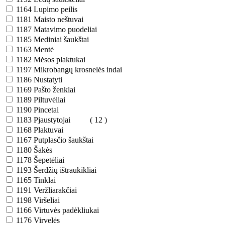
1164
Lupimo peilis
1181
Maisto neštuvai
1187
Matavimo puodeliai
1185
Mediniai šaukštai
1163
Mentė
1182
Mėsos plaktukai
1197
Mikrobangų krosnelės indai
1186
Nustatyti
1169
Pašto ženklai
1189
Piltuvėliai
1190
Pincetai
1183
Pjaustytojai
( 12 )
1168
Plaktuvai
1167
Putplasčio šaukštai
1180
Šakės
1178
Šepetėliai
1193
Šerdžių ištraukikliai
1165
Tinklai
1191
Veržliarakčiai
1198
Viršeliai
1166
Virtuvės padėkliukai
1176
Virvelės