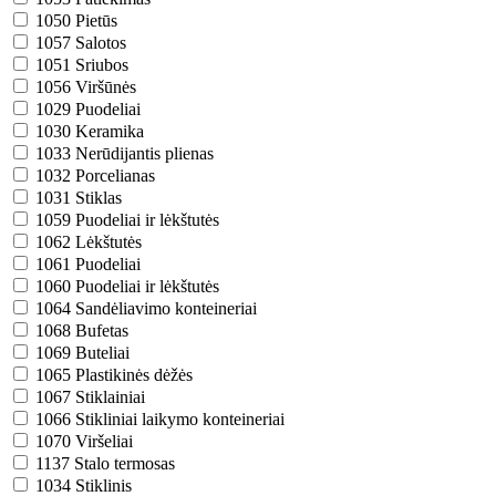
1050
Pietūs
1057
Salotos
1051
Sriubos
1056
Viršūnės
1029
Puodeliai
1030
Keramika
1033
Nerūdijantis plienas
1032
Porcelianas
1031
Stiklas
1059
Puodeliai ir lėkštutės
1062
Lėkštutės
1061
Puodeliai
1060
Puodeliai ir lėkštutės
1064
Sandėliavimo konteineriai
1068
Bufetas
1069
Buteliai
1065
Plastikinės dėžės
1067
Stiklainiai
1066
Stikliniai laikymo konteineriai
1070
Viršeliai
1137
Stalo termosas
1034
Stiklinis