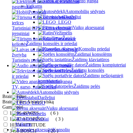
Vaizdo įranga
Elektriniai
Vaikams
paspirtukai
Automobilių sėdynės
Pomėgiai
Darželiui
LEGO
Vaikų aksesuarai
Turistiniai GPS ir kiti techniniai
Vežimėlis
įrenginiai
Žaislai
Turizmas ir
Žaidimų konsolės ir priedai
kelionės
Konsolių priedai
Valtys ir
Žaidimai konsolėms
žvejyba
Žaidimų klaviatūros
Turistinės prekės
Žaidimų kompiuteriai
Garso įranga
Žaidimų konsolės
Televizoriai
Žaidimų nešiojamieji
ir priedai
kompiuteriai
Vaizdo įranga
Žaidimų pelės
TV, garso, vaizdo įrašai
Automobilių sėdynės
Brainy Filter
Darželiui
Brainy Filter
Atstatyti viską
LEGO
Gamintojai
Vaikų aksesuarai
10096
4SWISS
( 6 )
Vežimėlis
12547
ACOPINO
Žaislai
( 3 )
Vaikams
10374
ATTITUDE
Konsolių
3458
BOSCH
( 20 )