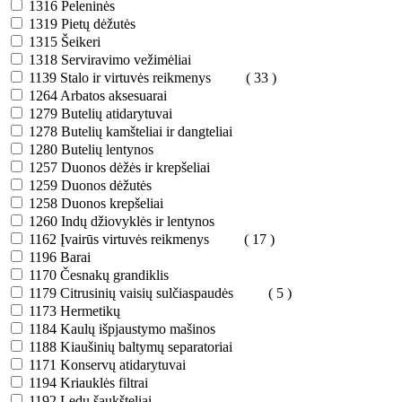
1316
Peleninės
1319
Pietų dėžutės
1315
Šeikeri
1318
Serviravimo vežimėliai
1139
Stalo ir virtuvės reikmenys
( 33 )
1264
Arbatos aksesuarai
1279
Butelių atidarytuvai
1278
Butelių kamšteliai ir dangteliai
1280
Butelių lentynos
1257
Duonos dėžės ir krepšeliai
1259
Duonos dėžutės
1258
Duonos krepšeliai
1260
Indų džiovyklės ir lentynos
1162
Įvairūs virtuvės reikmenys
( 17 )
1196
Barai
1170
Česnakų grandiklis
1179
Citrusinių vaisių sulčiaspaudės
( 5 )
1173
Hermetikų
1184
Kaulų išpjaustymo mašinos
1188
Kiaušinių baltymų separatoriai
1171
Konservų atidarytuvai
1194
Kriauklės filtrai
1192
Ledų šaukšteliai