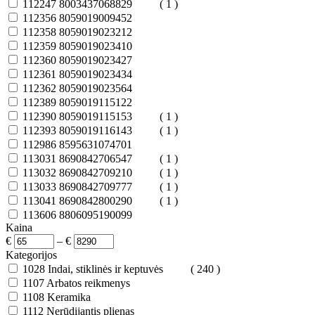
112247
8003437068829
( 1 )
112356
8059019009452
112358
8059019023212
112359
8059019023410
112360
8059019023427
112361
8059019023434
112362
8059019023564
112389
8059019115122
112390
8059019115153
( 1 )
112393
8059019116143
( 1 )
112986
8595631074701
113031
8690842706547
( 1 )
113032
8690842709210
( 1 )
113033
8690842709777
( 1 )
113041
8690842800290
( 1 )
113606
8806095190099
Kaina
€
–
€
Kategorijos
1028
Indai, stiklinės ir keptuvės
( 240 )
1107
Arbatos reikmenys
1108
Keramika
1112
Nerūdijantis plienas