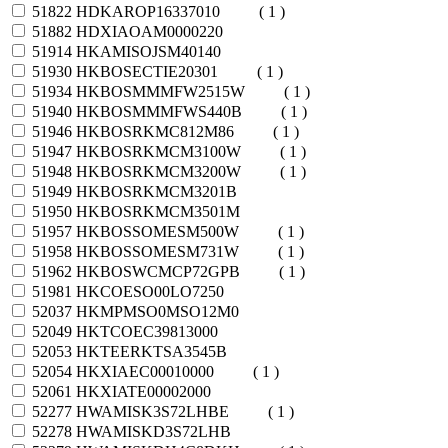
51822
HDKAROP16337010
( 1 )
51882
HDXIAOAM0000220
51914
HKAMISOJSM40140
51930
HKBOSECTIE20301
( 1 )
51934
HKBOSMMMFW2515W
( 1 )
51940
HKBOSMMMFWS440B
( 1 )
51946
HKBOSRKMC812M86
( 1 )
51947
HKBOSRKMCM3100W
( 1 )
51948
HKBOSRKMCM3200W
( 1 )
51949
HKBOSRKMCM3201B
51950
HKBOSRKMCM3501M
51957
HKBOSSOMESM500W
( 1 )
51958
HKBOSSOMESM731W
( 1 )
51962
HKBOSWCMCP72GPB
( 1 )
51981
HKCOESO00LO7250
52037
HKMPMSO0MSO12M0
52049
HKTCOEC39813000
52053
HKTEERKTSA3545B
52054
HKXIAEC00010000
( 1 )
52061
HKXIATE00002000
52277
HWAMISK3S72LHBE
( 1 )
52278
HWAMISKD3S72LHB