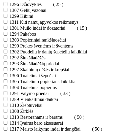
1296
Džiovyklės
( 25 )
1307
Gėlių vazonai
1299
Kibirai
1311
Kiti namų apyvokos reikmenys
1301
Muilo indai ir dozatoriai
( 15 )
1294
Pakabos
1303
Popieriniai rankšluosčiai
1290
Prekės šventėms ir šventėms
1302
Puodelių ir dantų šepetėlių laikikliai
1292
Šiukšliadėžės
1293
Šiukšliadėžių priedai
1297
Skalbinių dėžės ir krepšiai
1306
Tualetiniai šepečiai
1305
Tualetinio popieriaus laikikliai
1304
Tualetinis popierius
1291
Valymo priedai
( 33 )
1289
Vienkartiniai daiktai
1310
Žiebtuvėliai
1308
Žirklės
1313
Restoranams ir barams
( 50 )
1314
Įvairūs baro aksesuarai
1317
Maisto laikymo indai ir dangčiai
( 50 )