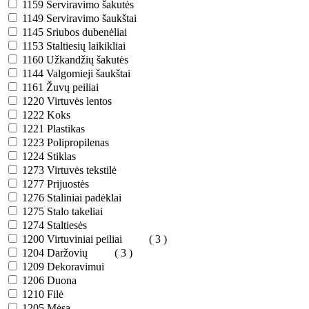
1159
Serviravimo šakutės
1149
Serviravimo šaukštai
1145
Sriubos dubenėliai
1153
Staltiesių laikikliai
1160
Užkandžių šakutės
1144
Valgomieji šaukštai
1161
Žuvų peiliai
1220
Virtuvės lentos
1222
Koks
1221
Plastikas
1223
Polipropilenas
1224
Stiklas
1273
Virtuvės tekstilė
1277
Prijuostės
1276
Staliniai padėklai
1275
Stalo takeliai
1274
Staltiesės
1200
Virtuviniai peiliai
( 3 )
1204
Daržovių
( 3 )
1209
Dekoravimui
1206
Duona
1210
Filė
1205
Mėsa