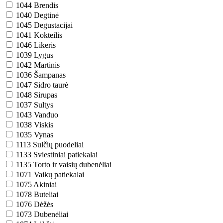
1044
Brendis
1040
Degtinė
1045
Degustacijai
1041
Kokteilis
1046
Likeris
1039
Lygus
1042
Martinis
1036
Šampanas
1047
Sidro taurė
1048
Sirupas
1037
Sultys
1043
Vanduo
1038
Viskis
1035
Vynas
1113
Sulčių puodeliai
1133
Sviestiniai patiekalai
1135
Torto ir vaisių dubenėliai
1071
Vaikų patiekalai
1075
Akiniai
1078
Buteliai
1076
Dėžės
1073
Dubenėliai