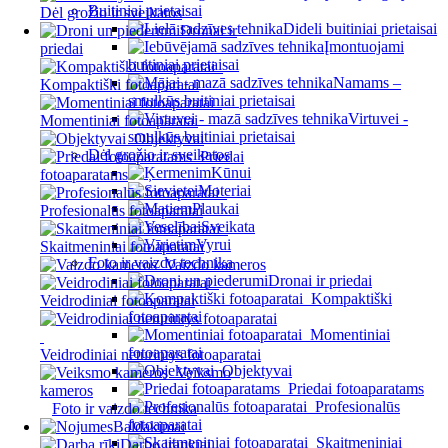
Buitiniai prietaisai
Dėl grožio ir sveikatos
Dideli buitiniai prietaisai
Dronai ir
Įmontuojami
priedai
buitiniai prietaisai
Namams –
Kompaktiški fotoaparatai
smulkūs buitiniai prietaisai
Virtuvei -
Momentiniai fotoaparatai
smulkūs buitiniai prietaisai
Objektyvai
Dėl grožio ir sveikatos
Priedai
Kūnui
fotoaparatams
Moteriai
Plaukai
Profesionalūs fotoaparatai
Sveikata
Vyrui
Skaitmeniniai fotoaparatai
Foto ir vaizdo technika
Vaizdo kameros
Dronai ir priedai
Kompaktiški
Veidrodiniai fotoaparatai
fotoaparatai
Momentiniai
fotoaparatai
Veidrodiniai neturintys fotoaparatai
Objektyvai
Veiksmo
Priedai fotoaparatams
kameros
Profesionalūs
Foto ir vaizdo technika
fotoaparatai
Baldakimai
Skaitmeniniai
Darbo įrankiai