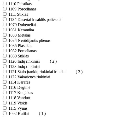
1110
Plastikas
1109
Porcelianas
1111
Stiklas
1134
Desertai ir saldūs patiekalai
1079
Dubenėliai
1081
Keramika
1083
Metalas
1084
Nerūdijantis plienas
1085
Plastikas
1082
Porcelianas
1080
Stiklas
1120
Indų rinkiniai
( 2 )
1123
Indų rinkiniai
1121
Stalo įrankių rinkiniai ir indai
( 2 )
1122
Vakarienės rinkiniai
1114
Karafės
1116
Degtinė
1117
Konjakas
1118
Vanduo
1119
Viskis
1115
Vynas
1092
Katilai
( 1 )