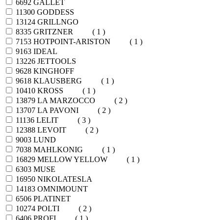
6692
GALLET
11300
GODDESS
13124
GRILLNGO
8335
GRITZNER
( 1 )
7153
HOTPOINT-ARISTON
( 1 )
9163
IDEAL
13226
JETTOOLS
9628
KINGHOFF
9618
KLAUSBERG
( 1 )
10410
KROSS
( 1 )
13879
LA MARZOCCO
( 2 )
13707
LA PAVONI
( 2 )
11136
LELIT
( 3 )
12388
LEVOIT
( 2 )
9003
LUND
7038
MAHLKONIG
( 1 )
16829
MELLOW YELLOW
( 1 )
6303
MUSE
16950
NIKOLATESLA
14183
OMNIMOUNT
6506
PLATINET
10274
POLTI
( 2 )
6406
PROFI
( 1 )