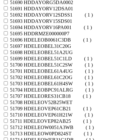
51690
HDDAYORG5DA0002
51691
HDDAYORV12DSA01
51692
HDDAYORV12SDSS1
( 1 )
51693
HDDAYORV15SDS01
51694
HDDAYORV16PA001
( 1 )
51695
HDDRMZE000000P7
51696
HDELEOB0061C3DB
( 1 )
51697
HDELEOBEL31C20G
51698
HDELEOBEL51A2UG
51699
HDELEOBEL51C1LD
( 1 )
51700
HDELEOBEL51C2SW
( 1 )
51701
HDELEOBEL61A4UG
( 1 )
51702
HDELEOBEL61C2OG
( 1 )
51703
HDELEOBEL61H4SW
( 1 )
51704
HDELEOBPC91ALRG
( 1 )
51707
HDELEORES31CB18
( 1 )
51708
HDELEOV52B25WET
51709
HDELEOVEP61CB21
( 1 )
51710
HDELEOVEP61H21W
( 1 )
51711
HDELEOVEP82AB25
( 1 )
51712
HDELEOW0051A3WB
( 1 )
51713
HDELEOW0PD824ST
( 1 )
51714
HDELEOWEB31C1DB
( 1 )