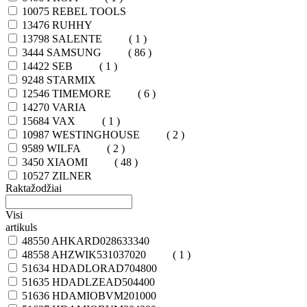
10075
REBEL TOOLS
13476
RUHHY
13798
SALENTE
( 1 )
3444
SAMSUNG
( 86 )
14422
SEB
( 1 )
9248
STARMIX
12546
TIMEMORE
( 6 )
14270
VARIA
15684
VAX
( 1 )
10987
WESTINGHOUSE
( 2 )
9589
WILFA
( 2 )
3450
XIAOMI
( 48 )
10527
ZILNER
Raktažodžiai
Visi
artikuls
48550
AHKARD028633340
48558
AHZWIK531037020
( 1 )
51634
HDADLORAD704800
51635
HDADLZEAD504400
51636
HDAMIOBVM201000