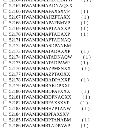
52165
HWAMIKMAADNAQXX
52166
HWAMIKMAFAXSXVP
( 1 )
52167
HWAMIKMAHZPTAXX
( 1 )
52168
HWAMIKMAPAFBMVP
( 1 )
52169
HWAMIKMAPTAAXXP
( 1 )
52170
HWAMIKMAPTADAXP
( 1 )
52171
HWAMIKMAPTADNAQ
52172
HWAMIKMASDPANBM
52173
HWAMIKMATADAXXP
( 1 )
52174
HWAMIKMATADNAQW
( 1 )
52175
HWAMIKMATADPAWP
( 1 )
52176
HWAMIKMAZPMSNXX
( 1 )
52177
HWAMIKMAZPTAQXX
52178
HWAMIKMBADPAXXP
( 1 )
52179
HWAMIKMBAKDPXXP
52180
HWAMIKMBDPAFXXX
( 1 )
52181
HWAMIKMBDPNAQXX
( 1 )
52182
HWAMIKMBFAXSXVP
( 1 )
52183
HWAMIKMBHZPTANW
( 1 )
52184
HWAMIKMBPFAXSXV
52185
HWAMIKMBPTANABM
( 1 )
52186
HWAMIKMBTADPAWP
( 1 )