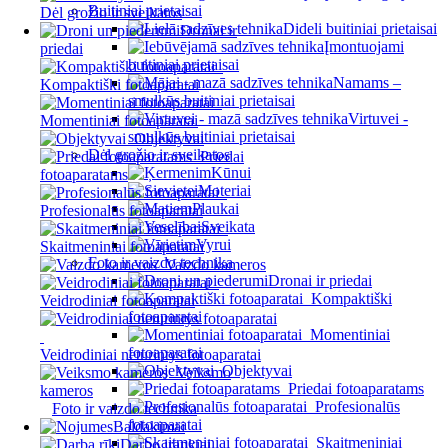
Buitiniai prietaisai
Dėl grožio ir sveikatos
Dideli buitiniai prietaisai
Dronai ir
Įmontuojami
priedai
buitiniai prietaisai
Namams –
Kompaktiški fotoaparatai
smulkūs buitiniai prietaisai
Virtuvei -
Momentiniai fotoaparatai
smulkūs buitiniai prietaisai
Objektyvai
Dėl grožio ir sveikatos
Priedai
Kūnui
fotoaparatams
Moteriai
Plaukai
Profesionalūs fotoaparatai
Sveikata
Vyrui
Skaitmeniniai fotoaparatai
Foto ir vaizdo technika
Vaizdo kameros
Dronai ir priedai
Kompaktiški
Veidrodiniai fotoaparatai
fotoaparatai
Momentiniai
fotoaparatai
Veidrodiniai neturintys fotoaparatai
Objektyvai
Veiksmo
Priedai fotoaparatams
kameros
Profesionalūs
Foto ir vaizdo technika
fotoaparatai
Baldakimai
Skaitmeniniai
Darbo įrankiai