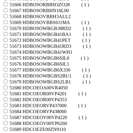
51666
HDBOSORBBH3ZO28
( 1 )
51667
HDBOSORBHN16L00
51668
HDBOSOVBBH3ALL2
51669
HDBOSOVBBS611MA
( 1 )
51670
HDBOSOWBGB38RD2
( 1 )
51671
HDBOSOWBGB41BA1
( 1 )
51672
HDBOSOWBGB41PET
( 1 )
51673
HDBOSOWBGB41RD3
( 1 )
51674
HDBOSOWBGB41WH1
51675
HDBOSOWBGB6SIL0
( 1 )
51676
HDBOSOWBGB6SIL1
51677
HDBOSOWBGB6X330
( 1 )
51678
HDBOSOWBGBS2BU1
( 1 )
51679
HDBOSOWBGBS2LB1
( 1 )
51680
HDCOEOA00VR4050
51681
HDCOEOR00VP4201
( 1 )
51682
HDCOEOR00VP4353
51683
HDCOEORVP437000
( 1 )
51684
HDCOEORVP438000
51687
HDCOEOV00VP4220
( 1 )
51688
HDCOEOV00VP6260
51689
HDCOEZE00ZN9110