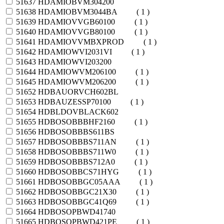
51637
HDAMIOBVM304200
51638
HDAMIOBVM3044BA
( 1 )
51639
HDAMIOVVGB60100
( 1 )
51640
HDAMIOVVGB80100
( 1 )
51641
HDAMIOVVMBXPROD
( 1 )
51642
HDAMIOWVI2031VI
( 1 )
51643
HDAMIOWVI203200
51644
HDAMIOWVM206100
( 1 )
51645
HDAMIOWVM206200
( 1 )
51652
HDBAUORVCH602BL
51653
HDBAUZESSP70100
( 1 )
51654
HDBLDOVBLACK602
51655
HDBOSOBBBHF2160
( 1 )
51656
HDBOSOBBBS611BS
51657
HDBOSOBBBS711AN
( 1 )
51658
HDBOSOBBBS711W0
( 1 )
51659
HDBOSOBBBS712A0
( 1 )
51660
HDBOSOBBCS71HYG
( 1 )
51661
HDBOSOBBGC05AAA
( 1 )
51662
HDBOSOBBGC21X30
( 1 )
51663
HDBOSOBBGC41Q69
( 1 )
51664
HDBOSOPBWD41740
51665
HDBOSOPBWD421PE
( 1 )