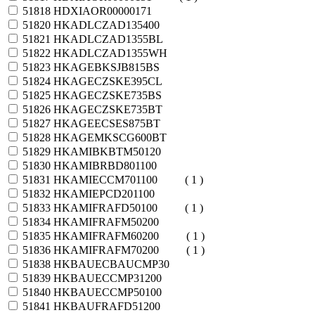
51818
HDXIAOR00000171
51820
HKADLCZAD135400
51821
HKADLCZAD1355BL
51822
HKADLCZAD1355WH
51823
HKAGEBKSJB815BS
51824
HKAGECZSKE395CL
51825
HKAGECZSKE735BS
51826
HKAGECZSKE735BT
51827
HKAGEECSES875BT
51828
HKAGEMKSCG600BT
51829
HKAMIBKBTM50120
51830
HKAMIBRBD801100
51831
HKAMIECCM701100
( 1 )
51832
HKAMIEPCD201100
51833
HKAMIFRAFD50100
( 1 )
51834
HKAMIFRAFM50200
51835
HKAMIFRAFM60200
( 1 )
51836
HKAMIFRAFM70200
( 1 )
51838
HKBAUECBAUCMP30
51839
HKBAUECCMP31200
51840
HKBAUECCMP50100
51841
HKBAUFRAFD51200