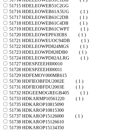
51715
HDELEOWEB51C2GG
51716
HDELEOWEB61A5UG
( 1 )
51717
HDELEOWEB61C2DB
( 1 )
51718
HDELEOWEB61C4DB
( 1 )
51719
HDELEOWEB61CWPT
( 1 )
51720
HDELEOWEPF63EBS
( 1 )
51721
HDELEOWEUOC94DB
( 1 )
51722
HDELEOWPD824MGS
( 1 )
51723
HDELEOWPD828DB0
( 1 )
51724
HDELEOWPD82ALRG
( 1 )
51727
HDESPZEEHI00010
51728
HDESPZEEHI00011
51729
HDFEMOV000MR615
51730
HDFIEOBFDU2002E
( 1 )
51731
HDFIEOBFDU2003E
( 1 )
51732
HDGEEMOGREGB405
( 1 )
51733
HDKARMP10561220
( 1 )
51735
HDKAROP10815090
51736
HDKAROP10815300
51737
HDKAROP15126000
( 1 )
51738
HDKAROP15126610
51739
HDKAROP15134350