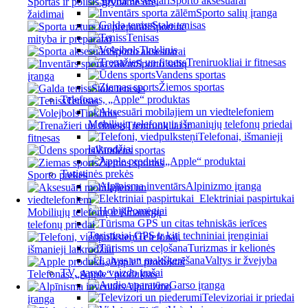
Sporto aksesuarai
Sportas ir poilsis gryname ore,
Sporto salių įranga
žaidimai
Stalo tenisas
Sportinė
Tenisas
mityba ir preparatai
Tinklinis
Sporto aksesuarai
Treniruokliai ir fitnesas
Sporto salių
Vandens sportas
įranga
Žiemos sportas
Stalo tenisas
Telefonas, „Apple“ produktas
Tenisas
Tinklinis
Mobiliųjų telefonų ir išmaniųjų telefonų priedai
Treniruokliai ir
Telefonai, išmanieji
fitnesas
laikrodžiai
Vandens sportas
„Apple“ produktai
Žiemos sportas
Turistinės prekės
Sporto prekės
Alpinizmo įranga
Elektriniai paspirtukai
Pomėgiai
Mobiliųjų telefonų ir išmaniųjų
telefonų priedai
Turistiniai GPS ir kiti techniniai įrenginiai
Telefonai,
Turizmas ir kelionės
išmanieji laikrodžiai
Valtys ir žvejyba
„Apple“ produktai
TV, garso, vaizdo įrašai
Telefonas, „Apple“ produktas
Garso įranga
Alpinizmo
Televizoriai ir priedai
įranga