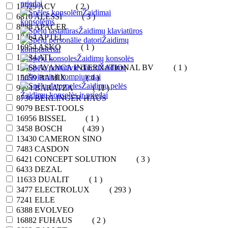
priedai
12529
ACV
( 2 )
Žaidimai
6810
ALESSI
( 3 )
konsolėms
8888
APACER
Žaidimų klaviatūros
10464
APTEL
Žaidimų
16954
ASKO
( 1 )
kompiuteriai
12234
ATL
Žaidimų konsolės
14468
AVANCA INTERNATIONAL BV
Žaidimų
( 1 )
nešiojamieji kompiuteriai
15659
BAMIX
( 4 )
Žaidimų pelės
9494
BARATZA
( 11 )
Žaidimų konsolės ir priedai
8736
BERLINGER HAUS
9079
BEST-TOOLS
16956
BISSEL
( 1 )
3458
BOSCH
( 439 )
13430
CAMERON SINO
7483
CASDON
6421
CONCEPT SOLUTION
( 3 )
6433
DEZAL
11633
DUALIT
( 1 )
3477
ELECTROLUX
( 293 )
7241
ELLE
6388
EVOLVEO
16882
FUHAUS
( 2 )