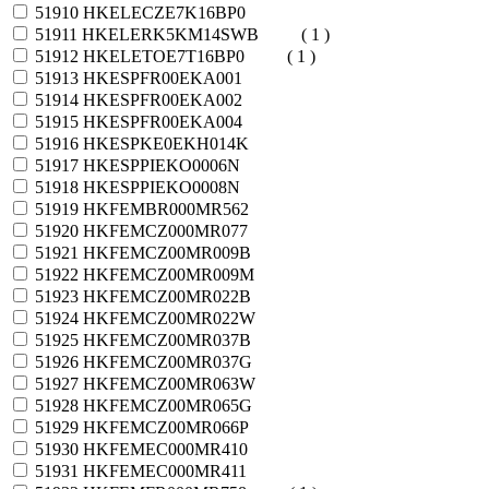
51910
HKELECZE7K16BP0
51911
HKELERK5KM14SWB
( 1 )
51912
HKELETOE7T16BP0
( 1 )
51913
HKESPFR00EKA001
51914
HKESPFR00EKA002
51915
HKESPFR00EKA004
51916
HKESPKE0EKH014K
51917
HKESPPIEKO0006N
51918
HKESPPIEKO0008N
51919
HKFEMBR000MR562
51920
HKFEMCZ000MR077
51921
HKFEMCZ00MR009B
51922
HKFEMCZ00MR009M
51923
HKFEMCZ00MR022B
51924
HKFEMCZ00MR022W
51925
HKFEMCZ00MR037B
51926
HKFEMCZ00MR037G
51927
HKFEMCZ00MR063W
51928
HKFEMCZ00MR065G
51929
HKFEMCZ00MR066P
51930
HKFEMEC000MR410
51931
HKFEMEC000MR411