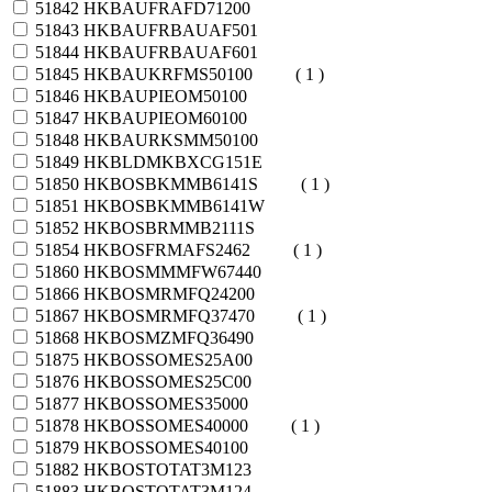
51842
HKBAUFRAFD71200
51843
HKBAUFRBAUAF501
51844
HKBAUFRBAUAF601
51845
HKBAUKRFMS50100
( 1 )
51846
HKBAUPIEOM50100
51847
HKBAUPIEOM60100
51848
HKBAURKSMM50100
51849
HKBLDMKBXCG151E
51850
HKBOSBKMMB6141S
( 1 )
51851
HKBOSBKMMB6141W
51852
HKBOSBRMMB2111S
51854
HKBOSFRMAFS2462
( 1 )
51860
HKBOSMMMFW67440
51866
HKBOSMRMFQ24200
51867
HKBOSMRMFQ37470
( 1 )
51868
HKBOSMZMFQ36490
51875
HKBOSSOMES25A00
51876
HKBOSSOMES25C00
51877
HKBOSSOMES35000
51878
HKBOSSOMES40000
( 1 )
51879
HKBOSSOMES40100
51882
HKBOSTOTAT3M123
51883
HKBOSTOTAT3M124