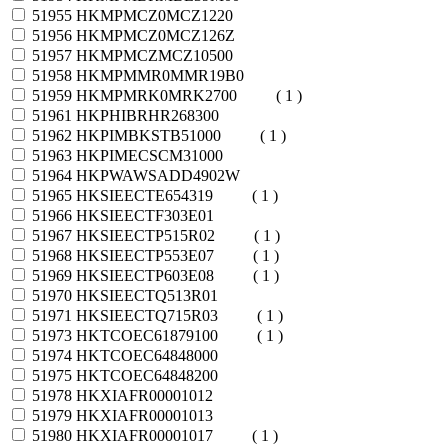
51955
HKMPMCZ0MCZ1220
51956
HKMPMCZ0MCZ126Z
51957
HKMPMCZMCZ10500
51958
HKMPMMR0MMR19B0
51959
HKMPMRK0MRK2700
( 1 )
51961
HKPHIBRHR268300
51962
HKPIMBKSTB51000
( 1 )
51963
HKPIMECSCM31000
51964
HKPWAWSADD4902W
51965
HKSIEECTE654319
( 1 )
51966
HKSIEECTF303E01
51967
HKSIEECTP515R02
( 1 )
51968
HKSIEECTP553E07
( 1 )
51969
HKSIEECTP603E08
( 1 )
51970
HKSIEECTQ513R01
51971
HKSIEECTQ715R03
( 1 )
51973
HKTCOEC61879100
( 1 )
51974
HKTCOEC64848000
51975
HKTCOEC64848200
51978
HKXIAFR00001012
51979
HKXIAFR00001013
51980
HKXIAFR00001017
( 1 )