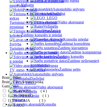
Vaizdo įranga
Elektriniai
Vaikams
paspirtukai
Automobilių sėdynės
Pomėgiai
Darželiui
LEGO
Vaikų aksesuarai
Turistiniai GPS ir kiti techniniai
Vežimėlis
įrenginiai
Žaislai
Turizmas ir
Žaidimų konsolės ir priedai
kelionės
Konsolių priedai
Valtys ir
Žaidimai konsolėms
žvejyba
Žaidimų klaviatūros
Turistinės prekės
Žaidimų kompiuteriai
Garso įranga
Žaidimų konsolės
Televizoriai
Žaidimų nešiojamieji
ir priedai
kompiuteriai
Vaizdo įranga
Žaidimų pelės
TV, garso, vaizdo įrašai
Automobilių sėdynės
Brainy Filter
Darželiui
Brainy Filter
Atstatyti viską
LEGO
Gamintojai
Vaikų aksesuarai
10096
4SWISS
( 4 )
Vežimėlis
16439
7NEEBO
Žaislai
( 1 )
Vaikams
11370
ACAIA
( 3 )
Konsolių
8175
ACC