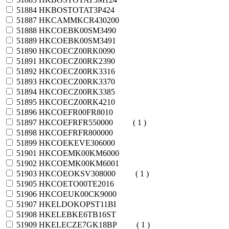
51884
HKBOSTOTAT3P424
51887
HKCAMMKCR430200
51888
HKCOEBK00SM3490
51889
HKCOEBK00SM3491
51890
HKCOECZ00RK0090
51891
HKCOECZ00RK2390
51892
HKCOECZ00RK3316
51893
HKCOECZ00RK3370
51894
HKCOECZ00RK3385
51895
HKCOECZ00RK4210
51896
HKCOEFR00FR8010
51897
HKCOEFRFR550000
( 1 )
51898
HKCOEFRFR800000
51899
HKCOEKEVE306000
51901
HKCOEMK00KM6000
51902
HKCOEMK00KM6001
51903
HKCOEOKSV308000
( 1 )
51905
HKCOETO00TE2016
51906
HKCOEUK00CK9000
51907
HKELDOKOPST11BI
51908
HKELEBKE6TB16ST
51909
HKELECZE7GK18BP
( 1 )