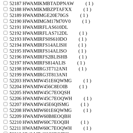
52187
HWAMIKMBTADPNAW
( 1 )
52188
HWAMIKMBZPTAFXX
( 1 )
52189
HWAMIMGE20E70GS
( 1 )
52190
HWAMIMGM17M70V0
( 1 )
52191
HWAMIRFLAS610DL
52192
HWAMIRFLAS712DL
( 1 )
52193
HWAMIRFS0S610DO
( 1 )
52194
HWAMIRFS14ALISH
( 1 )
52195
HWAMIRFS14ALISO
( 1 )
52196
HWAMIRFS2BLISHB
( 1 )
52197
HWAMIRFS814ALIS
( 1 )
52198
HWAMIRG3T712ANI
( 1 )
52199
HWAMIRG3T813ANI
52203
HWAMIW451E6QWMG
( 1 )
52204
HWAMIW456C8EOIB
( 1 )
52205
HWAMIW45C7EOQSH
52206
HWAMIW45C7EOQWH
( 1 )
52207
HWAMIW45E6QISMG
( 1 )
52208
HWAMIW601E6QWMG
( 1 )
52209
HWAMIW60B8EOQBH
52210
HWAMIW60C7EOQIH
( 1 )
52211
HWAMIW60C7EOQWH
( 1 )