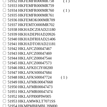
51932
HKFEMFR000MR758
( 1 )
51933
HKFEMFR000MR759
51934
HKFEMFR000MR760
( 1 )
51935
HKFEMFR000MR761
51936
HKFEMOK000MR709
51937
HKFEMTO000MR702
51938
HKHADCZHAD21180
51939
HKHADEPHAD20926
51940
HKHADFRHAD21406
51941
HKHADTOHAD21181
51942
HKLAFCZ00047467
51943
HKLAFCZ00047469
51944
HKLAFCZ00047544
51945
HKLAFCZ00047573
51946
HKLAFKECIY00200
51947
HKLAFKS00047684
51948
HKLAFKS00047724
( 1 )
51949
HKLAFMK00047668
51950
HKLAFMR00047473
51951
HKLAFMR00047474
51952
HKLAFPI00PIW005
51953
HKLAMWKLT7071SS
51954
HKMPMBRMBL39M00