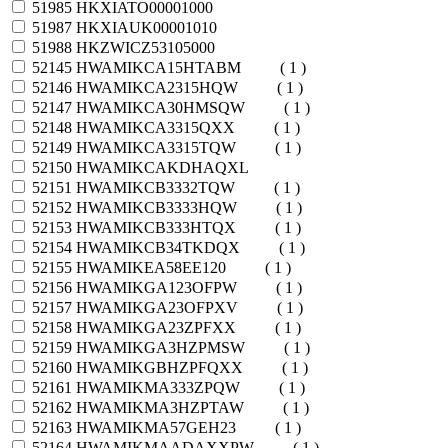
51985
HKXIATO00001000
51987
HKXIAUK00001010
51988
HKZWICZ53105000
52145
HWAMIKCA15HTABM
( 1 )
52146
HWAMIKCA2315HQW
( 1 )
52147
HWAMIKCA30HMSQW
( 1 )
52148
HWAMIKCA3315QXX
( 1 )
52149
HWAMIKCA3315TQW
( 1 )
52150
HWAMIKCAKDHAQXL
52151
HWAMIKCB3332TQW
( 1 )
52152
HWAMIKCB3333HQW
( 1 )
52153
HWAMIKCB333HTQX
( 1 )
52154
HWAMIKCB34TKDQX
( 1 )
52155
HWAMIKEA58EE120
( 1 )
52156
HWAMIKGA123OFPW
( 1 )
52157
HWAMIKGA23OFPXV
( 1 )
52158
HWAMIKGA23ZPFXX
( 1 )
52159
HWAMIKGA3HZPMSW
( 1 )
52160
HWAMIKGBHZPFQXX
( 1 )
52161
HWAMIKMA333ZPQW
( 1 )
52162
HWAMIKMA3HZPTAW
( 1 )
52163
HWAMIKMA57GEH23
( 1 )
52164
HWAMIKMAADAXXPW
( 1 )