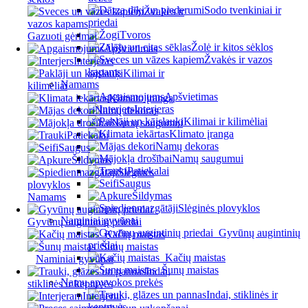
Sodo tvenkiniai ir
Žvakės ir
priedai
vazos kapams
Tvoros
Gazuoti gėrimai
Žolė ir kitos sėklos
Apšvietimas
Žvakės ir vazos
Interjeras
kapams
Kilimai ir
Namams
kilimėliai
Apšvietimas
Klimato įranga
Interjeras
Namų dekoras
Kilimai ir kilimėliai
Namų saugumui
Klimato įranga
Patiekalai
Namų dekoras
Saugus
Namų saugumui
Šildymas
Patiekalai
Slėginės
Saugus
plovyklos
Šildymas
Namams
Slėginės plovyklos
Naminiai gyvūnai
Gyvūnų augintinių priedai
Gyvūnų augintinių
Kačių maistas
priedai
Šunų maistas
Kačių maistas
Naminiai gyvūnai
Šunų maistas
Indai,
Namų apyvokos prekės
stiklinės ir keptuvės
Indai, stiklinės ir
Interjerui
keptuvės