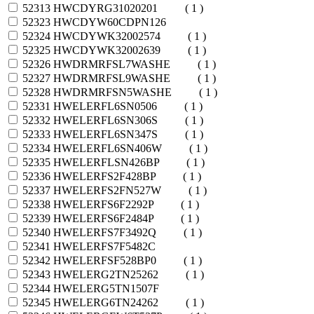
52313
HWCDYRG31020201
( 1 )
52323
HWCDYW60CDPN126
52324
HWCDYWK32002574
( 1 )
52325
HWCDYWK32002639
( 1 )
52326
HWDRMRFSL7WASHE
( 1 )
52327
HWDRMRFSL9WASHE
( 1 )
52328
HWDRMRFSN5WASHE
( 1 )
52331
HWELERFL6SN0506
( 1 )
52332
HWELERFL6SN306S
( 1 )
52333
HWELERFL6SN347S
( 1 )
52334
HWELERFL6SN406W
( 1 )
52335
HWELERFLSN426BP
( 1 )
52336
HWELERFS2F428BP
( 1 )
52337
HWELERFS2FN527W
( 1 )
52338
HWELERFS6F2292P
( 1 )
52339
HWELERFS6F2484P
( 1 )
52340
HWELERFS7F3492Q
( 1 )
52341
HWELERFS7F5482C
52342
HWELERFSF528BP0
( 1 )
52343
HWELERG2TN25262
( 1 )
52344
HWELERG5TN1507F
52345
HWELERG6TN24262
( 1 )