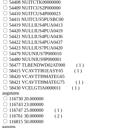
54408
NUITCTK00000000
54409
NUITCUS2P000000
54410
NUITCUS4P000023
54411
NUITCUS5PUSBC00
54419
NULLIUS4PUA0413
54420
NULLIUS4PUA0419
54421
NULLIUS4PUA0436
54422
NULLIUS4PUA0437
54423
NULLIUS7PUA0420
54479
NUUNIUS7P000010
54480
NUUNIUS9P000001
56477
TLBENDWD02AT000
( 1 )
58415
VCAVTTI81EASY65
( 1 )
58420
VCAVTTI9MATEG65
58421
VCAVTTI9MATEG75
( 1 )
58430
VCELGTIA0000011
( 1 )
augstums
116730
20.000000
116743
23.000000
116747
25.000000
( 1 )
116761
30.000000
( 2 )
116815
50.000000
garums