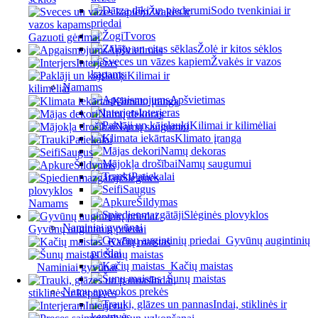
Sodo tvenkiniai ir
Žvakės ir
priedai
vazos kapams
Tvoros
Gazuoti gėrimai
Žolė ir kitos sėklos
Apšvietimas
Žvakės ir vazos
Interjeras
kapams
Kilimai ir
Namams
kilimėliai
Apšvietimas
Klimato įranga
Interjeras
Namų dekoras
Kilimai ir kilimėliai
Namų saugumui
Klimato įranga
Patiekalai
Namų dekoras
Saugus
Namų saugumui
Šildymas
Patiekalai
Slėginės
Saugus
plovyklos
Šildymas
Namams
Slėginės plovyklos
Naminiai gyvūnai
Gyvūnų augintinių priedai
Gyvūnų augintinių
Kačių maistas
priedai
Šunų maistas
Kačių maistas
Naminiai gyvūnai
Šunų maistas
Indai,
Namų apyvokos prekės
stiklinės ir keptuvės
Indai, stiklinės ir
Interjerui
keptuvės