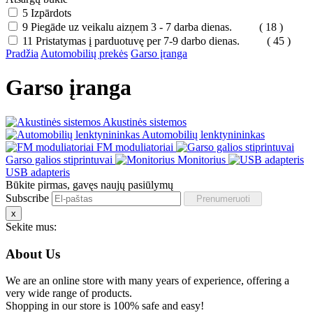
5
Izpārdots
9
Piegāde uz veikalu aizņem 3 - 7 darba dienas.
( 18 )
11
Pristatymas į parduotuvę per 7-9 darbo dienas.
( 45 )
Pradžia
Automobilių prekės
Garso įranga
Garso įranga
Akustinės sistemos
Automobilių lenktynininkas
FM moduliatoriai
Garso galios stiprintuvai
Monitorius
USB adapteris
Būkite pirmas, gavęs naujų pasiūlymų
Subscribe
x
Sekite mus:
About Us
We are an online store with many years of experience, offering a
very wide range of products.
Shopping in our store is 100% safe and easy!