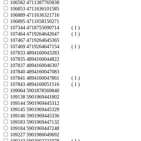
106582
4711387765838
106853
4711636101585
106889
4711636321716
106895
4711658150271
107344
4718755090714
( 1 )
107464
4719264642647
( 1 )
107467
4719264645365
107469
4719264647154
( 1 )
107833
4894160043283
107835
4894160044822
107837
4894160046307
107840
4894160047083
107841
4894160047861
( 1 )
107843
4894160051516
( 1 )
109064
5901878569840
109138
5901969441802
109144
5901969445312
109145
5901969445329
109146
5901969445336
109183
5901969447132
109184
5901969447248
109227
5901986049692
109243
5902002231978
( 1 )