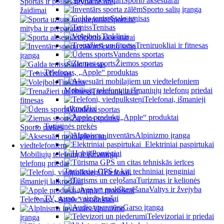
Sporto aksesuarai
Sportas ir poilsis gryname ore,
Sporto salių įranga
žaidimai
Stalo tenisas
Sportinė
Tenisas
mityba ir preparatai
Tinklinis
Sporto aksesuarai
Treniruokliai ir fitnesas
Sporto salių
Vandens sportas
įranga
Žiemos sportas
Stalo tenisas
Telefonas, „Apple“ produktas
Tenisas
Tinklinis
Mobiliųjų telefonų ir išmaniųjų telefonų priedai
Treniruokliai ir
Telefonai, išmanieji
fitnesas
laikrodžiai
Vandens sportas
„Apple“ produktai
Žiemos sportas
Turistinės prekės
Sporto prekės
Alpinizmo įranga
Elektriniai paspirtukai
Pomėgiai
Mobiliųjų telefonų ir išmaniųjų
telefonų priedai
Turistiniai GPS ir kiti techniniai įrenginiai
Telefonai,
Turizmas ir kelionės
išmanieji laikrodžiai
Valtys ir žvejyba
„Apple“ produktai
TV, garso, vaizdo įrašai
Telefonas, „Apple“ produktas
Garso įranga
Alpinizmo
Televizoriai ir priedai
įranga