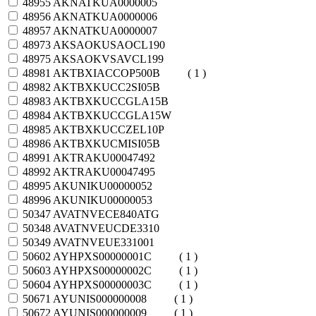
48955
AKNATKUA0000005
48956
AKNATKUA0000006
48957
AKNATKUA0000007
48973
AKSAOKUSAOCL190
48975
AKSAOKVSAVCL199
48981
AKTBXIACCOP500B
( 1 )
48982
AKTBXKUCC2SI05B
48983
AKTBXKUCCGLA15B
48984
AKTBXKUCCGLA15W
48985
AKTBXKUCCZEL10P
48986
AKTBXKUCMISI05B
48991
AKTRAKU00047492
48992
AKTRAKU00047495
48995
AKUNIKU00000052
48996
AKUNIKU00000053
50347
AVATNVECE840ATG
50348
AVATNVEUCDE3310
50349
AVATNVEUE331001
50602
AYHPXS00000001C
( 1 )
50603
AYHPXS00000002C
( 1 )
50604
AYHPXS00000003C
( 1 )
50671
AYUNIS000000008
( 1 )
50672
AYUNIS000000009
( 1 )