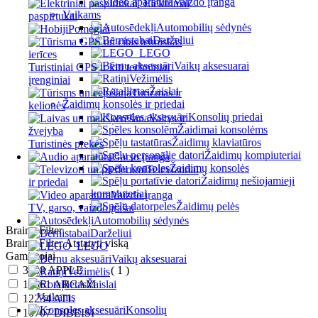
Vaizdo įranga
Elektriniai
Vaikams
paspirtukai
Automobilių sėdynės
Pomėgiai
Darželiui
LEGO
Vaikų aksesuarai
Turistiniai GPS ir kiti techniniai
Vežimėlis
įrenginiai
Žaislai
Turizmas ir
Žaidimų konsolės ir priedai
kelionės
Konsolių priedai
Valtys ir
Žaidimai konsolėms
žvejyba
Žaidimų klaviatūros
Turistinės prekės
Žaidimų kompiuteriai
Garso įranga
Žaidimų konsolės
Televizoriai
Žaidimų nešiojamieji
ir priedai
kompiuteriai
Vaizdo įranga
Žaidimų pelės
TV, garso, vaizdo įrašai
Automobilių sėdynės
Brainy Filter
Darželiui
Brainy Filter
Atstatyti viską
LEGO
Gamintojai
Vaikų aksesuarai
3408
APPLE
( 1 )
Vežimėlis
16961
ARCAM
Žaislai
Vaikams
12234
ATL
Konsolių
10707
DIBEISI