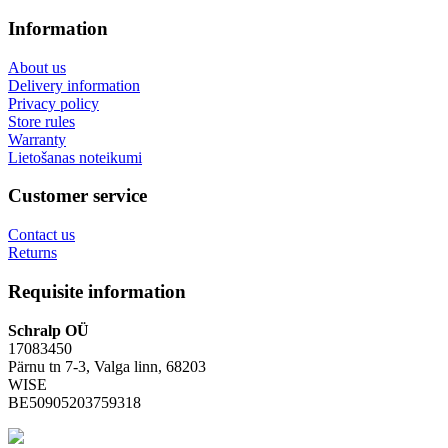
Information
About us
Delivery information
Privacy policy
Store rules
Warranty
Lietošanas noteikumi
Customer service
Contact us
Returns
Requisite information
Schralp OÜ
17083450
Pärnu tn 7-3, Valga linn, 68203
WISE
BE50905203759318