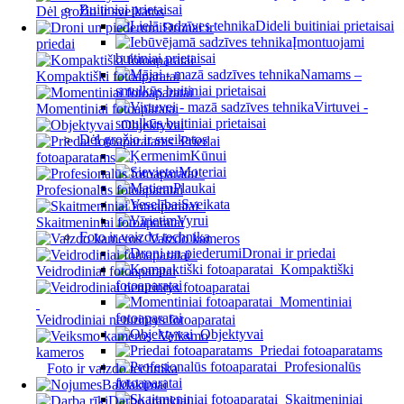
Buitiniai prietaisai
Dėl grožio ir sveikatos
Dideli buitiniai prietaisai
Dronai ir
Įmontuojami
priedai
buitiniai prietaisai
Namams –
Kompaktiški fotoaparatai
smulkūs buitiniai prietaisai
Virtuvei -
Momentiniai fotoaparatai
smulkūs buitiniai prietaisai
Objektyvai
Dėl grožio ir sveikatos
Priedai
Kūnui
fotoaparatams
Moteriai
Plaukai
Profesionalūs fotoaparatai
Sveikata
Vyrui
Skaitmeniniai fotoaparatai
Foto ir vaizdo technika
Vaizdo kameros
Dronai ir priedai
Kompaktiški
Veidrodiniai fotoaparatai
fotoaparatai
Momentiniai
fotoaparatai
Veidrodiniai neturintys fotoaparatai
Objektyvai
Veiksmo
Priedai fotoaparatams
kameros
Profesionalūs
Foto ir vaizdo technika
fotoaparatai
Baldakimai
Skaitmeniniai
Darbo įrankiai