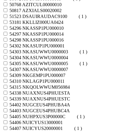
50768
AZITCUL00000010
50817
AZXIALS00020002
51523
DSAUIRAUDAC9100
( 1 )
53181
KKLLIZ000UA0424
54296
NKASSP1PU000010
54297
NKASSP1PU000014
54298
NKASSP1PU000016
54302
NKASUP1PU000001
54303
NKASUWWU0000003
( 1 )
54304
NKASUWWU0000004
54305
NKASUWWU0000005
( 1 )
54307
NKASUWWU0000007
54309
NKGEMP1PU000007
54310
NKLAGP1PU000011
54315
NKQOLWWUM056984
54338
NUAXNUS4PHUESTA
54339
NUAXNUS4PHUESTC
54402
NUGCEUS4PHUBA4A
54403
NUGCEUS4PHUBC4A
54405
NUHPXUS3P00000C
( 1 )
54406
NUICYUS13000001
54407
NUICYUS20000001
( 1 )