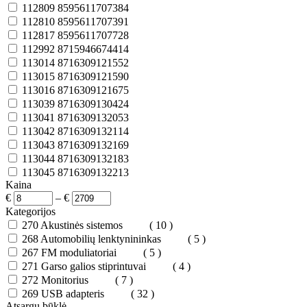
112809
8595611707384
112810
8595611707391
112817
8595611707728
112992
8715946674414
113014
8716309121552
113015
8716309121590
113016
8716309121675
113039
8716309130424
113041
8716309132053
113042
8716309132114
113043
8716309132169
113044
8716309132183
113045
8716309132213
Kaina
€
–
€
Kategorijos
270
Akustinės sistemos
( 10 )
268
Automobilių lenktynininkas
( 5 )
267
FM moduliatoriai
( 5 )
271
Garso galios stiprintuvai
( 4 )
272
Monitorius
( 7 )
269
USB adapteris
( 32 )
Atsargų būklė