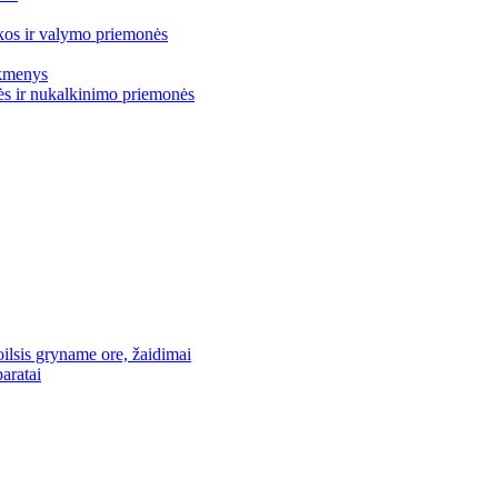
os ir valymo priemonės
ikmenys
s ir nukalkinimo priemonės
oilsis gryname ore, žaidimai
aratai