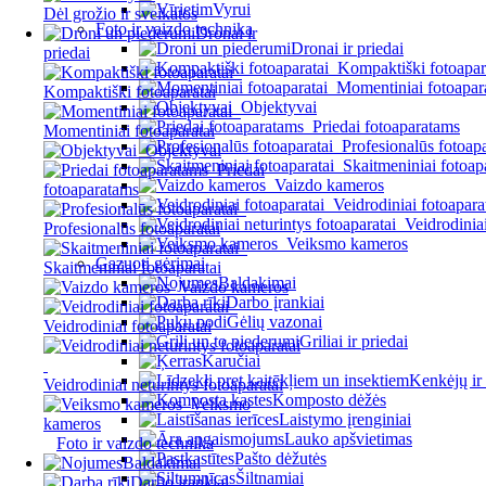
Vyrui
Dėl grožio ir sveikatos
Foto ir vaizdo technika
Dronai ir
Dronai ir priedai
priedai
Kompaktiški fotoapar
Momentiniai fotoapar
Kompaktiški fotoaparatai
Objektyvai
Priedai fotoaparatams
Momentiniai fotoaparatai
Profesionalūs fotoapa
Objektyvai
Skaitmeniniai fotoap
Priedai
Vaizdo kameros
fotoaparatams
Veidrodiniai fotoapara
Veidrodiniai
Profesionalūs fotoaparatai
Veiksmo kameros
Gazuoti gėrimai
Skaitmeniniai fotoaparatai
Baldakimai
Vaizdo kameros
Darbo įrankiai
Gėlių vazonai
Veidrodiniai fotoaparatai
Griliai ir priedai
Karučiai
Kenkėjų ir 
Veidrodiniai neturintys fotoaparatai
Komposto dėžės
Veiksmo
Laistymo įrenginiai
kameros
Lauko apšvietimas
Foto ir vaizdo technika
Pašto dėžutės
Baldakimai
Šiltnamiai
Darbo įrankiai