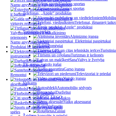
Vandens sportas
Namų apyvokos ir valymo priemonės
Žiemos sportas
Restoranams
Telefonas, „Apple“ produktas
ir barams
Mobiliųj
Stalo ir
Telefonai, išmanieji laikr
virtuvės reikmenys
„Apple“ produktai
Turistinės prekės
Valymo priemonės ir nukalkinimo
Alpinizmo įranga
priemonės
Elektriniai paspirtukai
Namų apyvokos prekės
Pomėgiai
Produktai be kategorijos
Turistinia
Elektriniai
Turizmas ir kelionės
instrumentai
Valtys ir žvejyba
Įrankiai
TV, garso, vaizdo įrašai
Įrankiai
Garso įranga
Santechnika
Televizoriai ir priedai
Remontui
Vaizdo įranga
Dviračiai ir
Vaikams
aksesuarai
Automobilių sėdynės
Futbolas
Darželiui
Grindų riedulys
LEGO
Kitos sporto šakos
Vaikų aksesuarai
Krepšinis
Vežimėlis
Žaislai
Žaidimų konsolės ir priedai