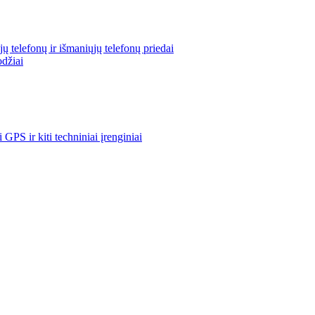
ų telefonų ir išmaniųjų telefonų priedai
odžiai
i GPS ir kiti techniniai įrenginiai