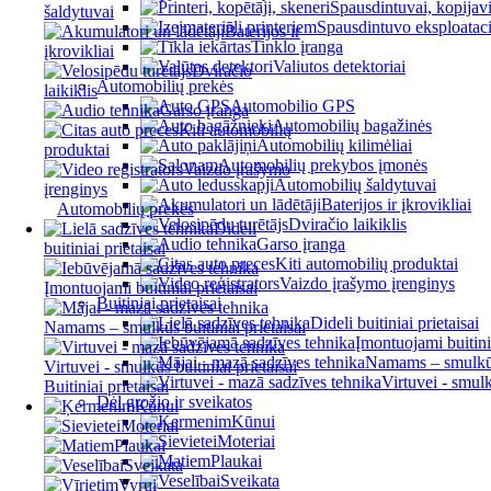
Spausdintuvai, kopijavi
šaldytuvai
Spausdintuvo eksploatac
Baterijos ir
Tinklo įranga
įkrovikliai
Valiutos detektoriai
Dviračio
Automobilių prekės
laikiklis
Automobilio GPS
Garso įranga
Automobilių bagažinės
Kiti automobilių
Automobilių kilimėliai
produktai
Automobilių prekybos įmonės
Vaizdo įrašymo
Automobilių šaldytuvai
įrenginys
Baterijos ir įkrovikliai
Automobilių prekės
Dviračio laikiklis
Dideli
Garso įranga
buitiniai prietaisai
Kiti automobilių produktai
Vaizdo įrašymo įrenginys
Įmontuojami buitiniai prietaisai
Buitiniai prietaisai
Dideli buitiniai prietaisai
Namams – smulkūs buitiniai prietaisai
Įmontuojami buitinia
Namams – smulkūs 
Virtuvei - smulkūs buitiniai prietaisai
Virtuvei - smulk
Buitiniai prietaisai
Dėl grožio ir sveikatos
Kūnui
Kūnui
Moteriai
Moteriai
Plaukai
Plaukai
Sveikata
Sveikata
Vyrui