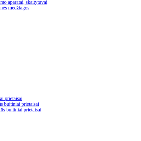
mo aparatai, skaitytuvai
inės medžiagos
i prietaisai
buitiniai prietaisai
ūs buitiniai prietaisai