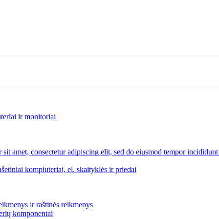
riai ir monitoriai
šetiniai kompiuteriai, el. skaityklės ir priedai
eikmenys ir raštinės reikmenys
rverių komponentai