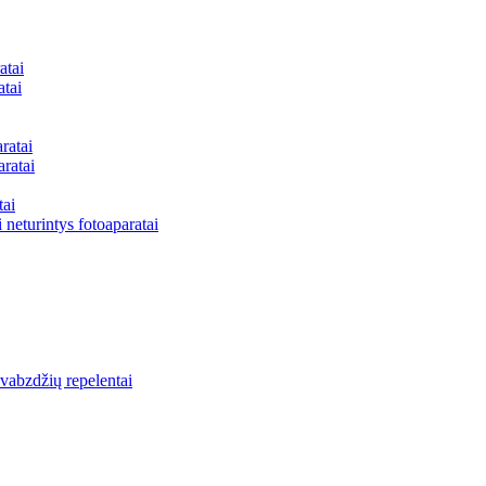
atai
atai
ratai
aratai
tai
 neturintys fotoaparatai
vabzdžių repelentai