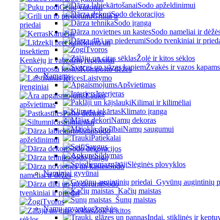
Sodo apželdinimui
Gėlių vazonai
Sodo dekoracijos
Griliai ir
Sodo įranga
priedai
Sodo nameliai ir dėžė
Karučiai
Sodo tvenkiniai ir pried
Tvoros
Žolė ir kitos sėklos
Kenkėjų ir vabzdžių repelentai
Žvakės ir vazos kapams
Komposto dėžės
Namams
Laistymo
Apšvietimas
įrenginiai
Interjeras
Lauko
Kilimai ir kilimėliai
apšvietimas
Klimato įranga
Pašto dėžutės
Namų dekoras
Šiltnamiai
Namų saugumui
Sodo
Patiekalai
apželdinimui
Saugus
Sodo dekoracijos
Šildymas
Sodo įranga
Slėginės plovyklos
Sodo
Naminiai gyvūnai
nameliai ir dėžės
Gyvūnų augintinių p
Sodo
Kačių maistas
tvenkiniai ir priedai
Šunų maistas
Tvoros
Namų apyvokos prekės
Žolė ir kitos
Indai, stiklinės ir keptu
sėklos