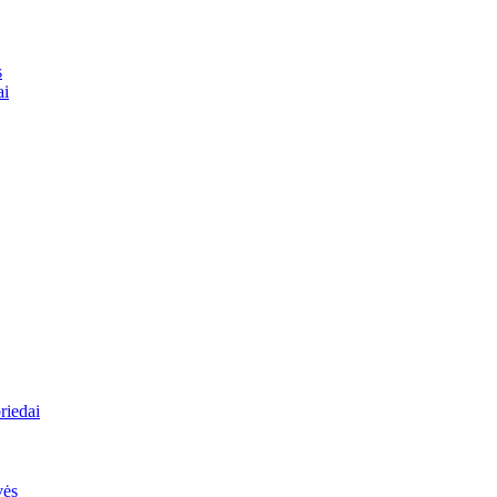
s
ai
riedai
vės