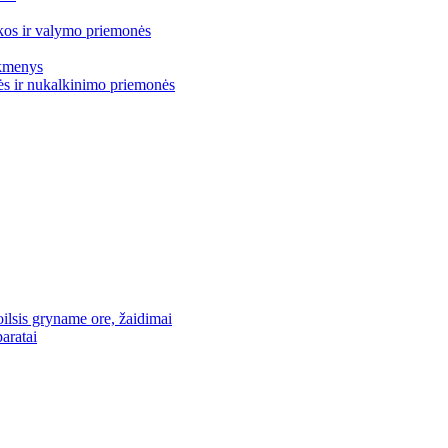
os ir valymo priemonės
ikmenys
s ir nukalkinimo priemonės
oilsis gryname ore, žaidimai
aratai