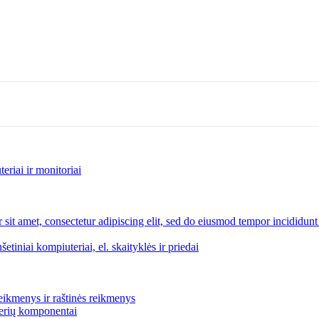
riai ir monitoriai
šetiniai kompiuteriai, el. skaityklės ir priedai
eikmenys ir raštinės reikmenys
rverių komponentai