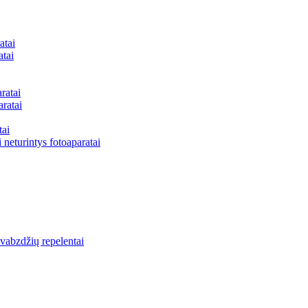
atai
atai
ratai
aratai
tai
 neturintys fotoaparatai
vabzdžių repelentai