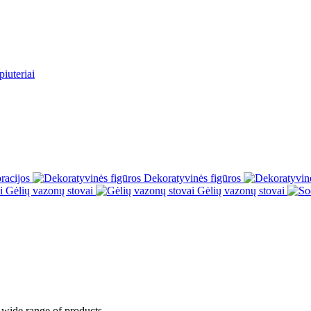
iuteriai
racijos
Dekoratyvinės figūros
Gėlių vazonų stovai
Gėlių vazonų stovai
 wide range of products.