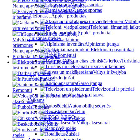
Vandens sportas
Namų apyvokos ir valymo priemonės
Žiemos sportas
Restoranams
Telefonas, „Apple“ produktas
ir barams
Mobiliųj
Stalo ir
Telefonai, išmanieji laikr
virtuvės reikmenys
„Apple“ produktai
Turistinės prekės
Valymo priemonės ir nukalkinimo
Alpinizmo įranga
priemonės
Elektriniai paspirtukai
Namų apyvokos prekės
Pomėgiai
Produktai be kategorijos
Turistinia
Elektriniai
Turizmas ir kelionės
instrumentai
Valtys ir žvejyba
Įrankiai
TV, garso, vaizdo įrašai
Įrankiai
Garso įranga
Santechnika
Televizoriai ir priedai
Remontui
Vaizdo įranga
Dviračiai ir
Vaikams
aksesuarai
Automobilių sėdynės
Futbolas
Darželiui
Grindų riedulys
LEGO
Kitos sporto šakos
Vaikų aksesuarai
Krepšinis
Vežimėlis
Žaislai
Žaidimų konsolės ir priedai