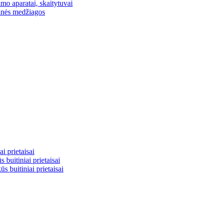
mo aparatai, skaitytuvai
inės medžiagos
i prietaisai
buitiniai prietaisai
ūs buitiniai prietaisai