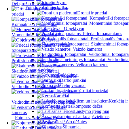
Vyrui
Dėl grožio ir sveikatos
Foto ir vaizdo technika
Dronai ir
Dronai ir priedai
priedai
Kompaktiški fotoapar
Momentiniai fotoapar
Kompaktiški fotoaparatai
Objektyvai
Priedai fotoaparatams
Momentiniai fotoaparatai
Profesionalūs fotoapa
Objektyvai
Skaitmeniniai fotoap
Priedai
Vaizdo kameros
fotoaparatams
Veidrodiniai fotoapara
Veidrodiniai
Profesionalūs fotoaparatai
Veiksmo kameros
Gazuoti gėrimai
Skaitmeniniai fotoaparatai
Baldakimai
Vaizdo kameros
Darbo įrankiai
Gėlių vazonai
Veidrodiniai fotoaparatai
Griliai ir priedai
Karučiai
Kenkėjų ir 
Veidrodiniai neturintys fotoaparatai
Komposto dėžės
Veiksmo
Laistymo įrenginiai
kameros
Lauko apšvietimas
Foto ir vaizdo technika
Pašto dėžutės
Baldakimai
Šiltnamiai
Darbo įrankiai