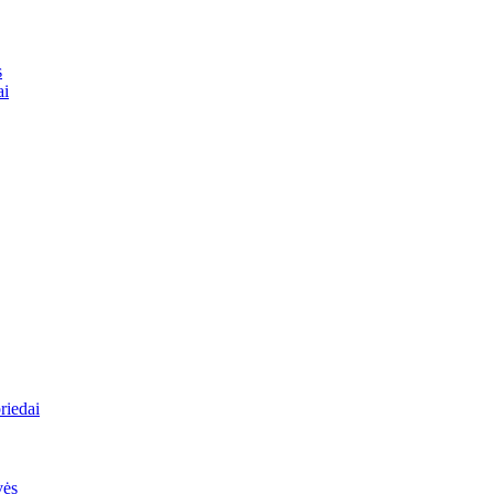
s
ai
riedai
vės