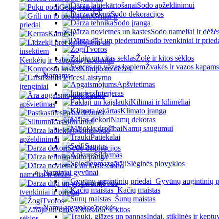
Sodo apželdinimui
Gėlių vazonai
Sodo dekoracijos
Griliai ir
Sodo įranga
priedai
Sodo nameliai ir dėžė
Karučiai
Sodo tvenkiniai ir pried
Tvoros
Žolė ir kitos sėklos
Kenkėjų ir vabzdžių repelentai
Žvakės ir vazos kapams
Komposto dėžės
Namams
Laistymo
Apšvietimas
įrenginiai
Interjeras
Lauko
Kilimai ir kilimėliai
apšvietimas
Klimato įranga
Pašto dėžutės
Namų dekoras
Šiltnamiai
Namų saugumui
Sodo
Patiekalai
apželdinimui
Saugus
Sodo dekoracijos
Šildymas
Sodo įranga
Slėginės plovyklos
Sodo
Naminiai gyvūnai
nameliai ir dėžės
Gyvūnų augintinių p
Sodo
Kačių maistas
tvenkiniai ir priedai
Šunų maistas
Tvoros
Namų apyvokos prekės
Žolė ir kitos
Indai, stiklinės ir keptu
sėklos