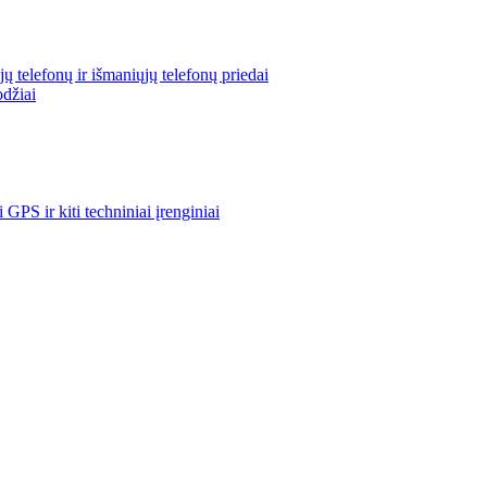
ų telefonų ir išmaniųjų telefonų priedai
odžiai
i GPS ir kiti techniniai įrenginiai