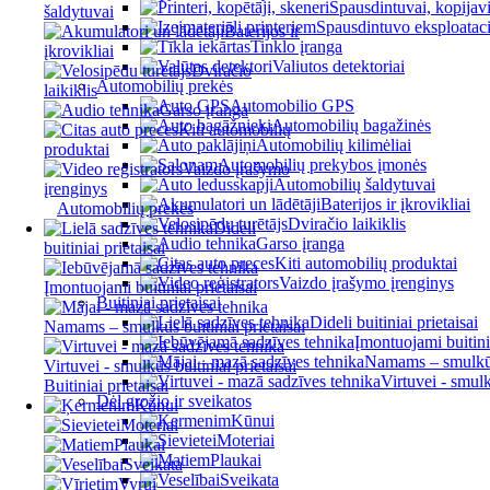
Spausdintuvai, kopijavi
šaldytuvai
Spausdintuvo eksploatac
Baterijos ir
Tinklo įranga
įkrovikliai
Valiutos detektoriai
Dviračio
Automobilių prekės
laikiklis
Automobilio GPS
Garso įranga
Automobilių bagažinės
Kiti automobilių
Automobilių kilimėliai
produktai
Automobilių prekybos įmonės
Vaizdo įrašymo
Automobilių šaldytuvai
įrenginys
Baterijos ir įkrovikliai
Automobilių prekės
Dviračio laikiklis
Dideli
Garso įranga
buitiniai prietaisai
Kiti automobilių produktai
Vaizdo įrašymo įrenginys
Įmontuojami buitiniai prietaisai
Buitiniai prietaisai
Dideli buitiniai prietaisai
Namams – smulkūs buitiniai prietaisai
Įmontuojami buitinia
Namams – smulkūs 
Virtuvei - smulkūs buitiniai prietaisai
Virtuvei - smulk
Buitiniai prietaisai
Dėl grožio ir sveikatos
Kūnui
Kūnui
Moteriai
Moteriai
Plaukai
Plaukai
Sveikata
Sveikata
Vyrui