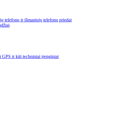
ų telefonų ir išmaniųjų telefonų priedai
odžiai
i GPS ir kiti techniniai įrenginiai