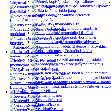
Spausdintuvai, kopijavi
šaldytuvai
Spausdintuvo eksploatac
Baterijos ir
Tinklo įranga
įkrovikliai
Valiutos detektoriai
Dviračio
Automobilių prekės
laikiklis
Automobilio GPS
Garso įranga
Automobilių bagažinės
Kiti automobilių
Automobilių kilimėliai
produktai
Automobilių prekybos įmonės
Vaizdo įrašymo
Automobilių šaldytuvai
įrenginys
Baterijos ir įkrovikliai
Automobilių prekės
Dviračio laikiklis
Dideli
Garso įranga
buitiniai prietaisai
Kiti automobilių produktai
Vaizdo įrašymo įrenginys
Įmontuojami buitiniai prietaisai
Buitiniai prietaisai
Dideli buitiniai prietaisai
Namams – smulkūs buitiniai prietaisai
Įmontuojami buitinia
Namams – smulkūs 
Virtuvei - smulkūs buitiniai prietaisai
Virtuvei - smulk
Buitiniai prietaisai
Dėl grožio ir sveikatos
Kūnui
Kūnui
Moteriai
Moteriai
Plaukai
Plaukai
Sveikata
Sveikata
Vyrui