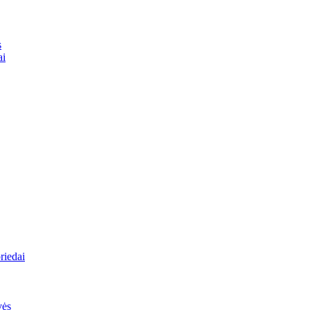
s
ai
riedai
vės