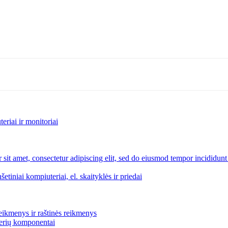
riai ir monitoriai
šetiniai kompiuteriai, el. skaityklės ir priedai
eikmenys ir raštinės reikmenys
rverių komponentai