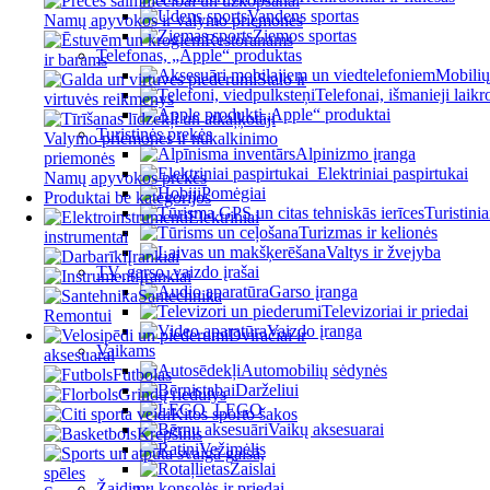
Vandens sportas
Namų apyvokos ir valymo priemonės
Žiemos sportas
Restoranams
Telefonas, „Apple“ produktas
ir barams
Mobiliųj
Stalo ir
Telefonai, išmanieji laikr
virtuvės reikmenys
„Apple“ produktai
Turistinės prekės
Valymo priemonės ir nukalkinimo
Alpinizmo įranga
priemonės
Elektriniai paspirtukai
Namų apyvokos prekės
Pomėgiai
Produktai be kategorijos
Turistinia
Elektriniai
Turizmas ir kelionės
instrumentai
Valtys ir žvejyba
Įrankiai
TV, garso, vaizdo įrašai
Įrankiai
Garso įranga
Santechnika
Televizoriai ir priedai
Remontui
Vaizdo įranga
Dviračiai ir
Vaikams
aksesuarai
Automobilių sėdynės
Futbolas
Darželiui
Grindų riedulys
LEGO
Kitos sporto šakos
Vaikų aksesuarai
Krepšinis
Vežimėlis
Žaislai
Žaidimų konsolės ir priedai