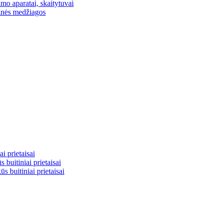
mo aparatai, skaitytuvai
inės medžiagos
i prietaisai
buitiniai prietaisai
ūs buitiniai prietaisai