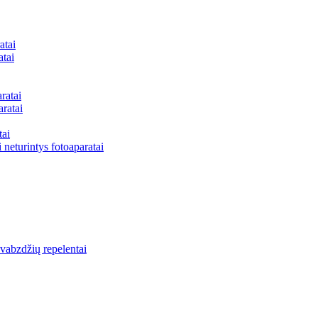
atai
atai
ratai
aratai
tai
 neturintys fotoaparatai
vabzdžių repelentai