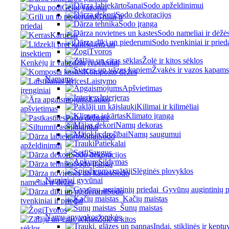
Sodo apželdinimui
Gėlių vazonai
Sodo dekoracijos
Griliai ir
Sodo įranga
priedai
Sodo nameliai ir dėžė
Karučiai
Sodo tvenkiniai ir pried
Tvoros
Žolė ir kitos sėklos
Kenkėjų ir vabzdžių repelentai
Žvakės ir vazos kapams
Komposto dėžės
Namams
Laistymo
Apšvietimas
įrenginiai
Interjeras
Lauko
Kilimai ir kilimėliai
apšvietimas
Klimato įranga
Pašto dėžutės
Namų dekoras
Šiltnamiai
Namų saugumui
Sodo
Patiekalai
apželdinimui
Saugus
Sodo dekoracijos
Šildymas
Sodo įranga
Slėginės plovyklos
Sodo
Naminiai gyvūnai
nameliai ir dėžės
Gyvūnų augintinių p
Sodo
Kačių maistas
tvenkiniai ir priedai
Šunų maistas
Tvoros
Namų apyvokos prekės
Žolė ir kitos
Indai, stiklinės ir keptu
sėklos