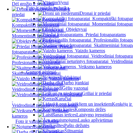
Vyrui
Dėl grožio ir sveikatos
Foto ir vaizdo technika
Dronai ir
Dronai ir priedai
priedai
Kompaktiški fotoapar
Momentiniai fotoapar
Kompaktiški fotoaparatai
Objektyvai
Priedai fotoaparatams
Momentiniai fotoaparatai
Profesionalūs fotoapa
Objektyvai
Skaitmeniniai fotoap
Priedai
Vaizdo kameros
fotoaparatams
Veidrodiniai fotoapara
Veidrodiniai
Profesionalūs fotoaparatai
Veiksmo kameros
Gazuoti gėrimai
Skaitmeniniai fotoaparatai
Baldakimai
Vaizdo kameros
Darbo įrankiai
Gėlių vazonai
Veidrodiniai fotoaparatai
Griliai ir priedai
Karučiai
Kenkėjų ir 
Veidrodiniai neturintys fotoaparatai
Komposto dėžės
Veiksmo
Laistymo įrenginiai
kameros
Lauko apšvietimas
Foto ir vaizdo technika
Pašto dėžutės
Baldakimai
Šiltnamiai
Darbo įrankiai