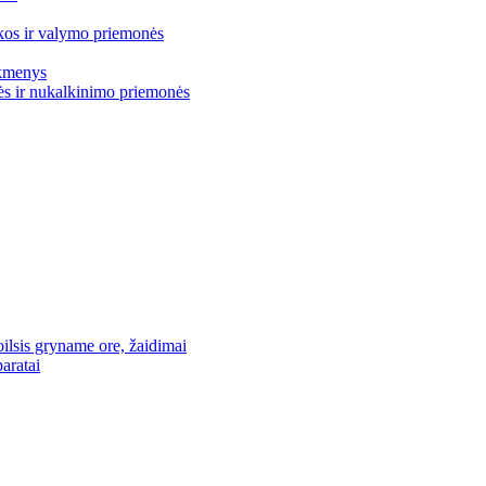
os ir valymo priemonės
ikmenys
s ir nukalkinimo priemonės
oilsis gryname ore, žaidimai
aratai