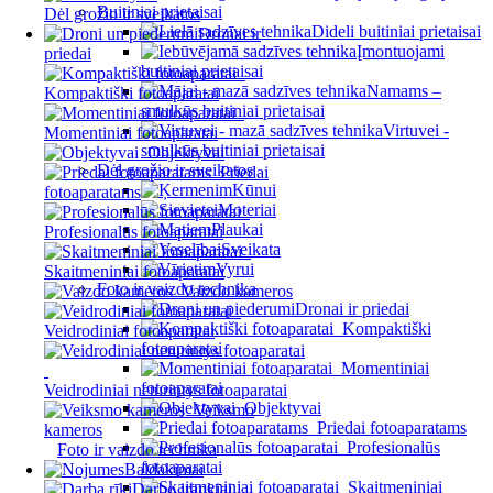
Buitiniai prietaisai
Dėl grožio ir sveikatos
Dideli buitiniai prietaisai
Dronai ir
Įmontuojami
priedai
buitiniai prietaisai
Namams –
Kompaktiški fotoaparatai
smulkūs buitiniai prietaisai
Virtuvei -
Momentiniai fotoaparatai
smulkūs buitiniai prietaisai
Objektyvai
Dėl grožio ir sveikatos
Priedai
Kūnui
fotoaparatams
Moteriai
Plaukai
Profesionalūs fotoaparatai
Sveikata
Vyrui
Skaitmeniniai fotoaparatai
Foto ir vaizdo technika
Vaizdo kameros
Dronai ir priedai
Kompaktiški
Veidrodiniai fotoaparatai
fotoaparatai
Momentiniai
fotoaparatai
Veidrodiniai neturintys fotoaparatai
Objektyvai
Veiksmo
Priedai fotoaparatams
kameros
Profesionalūs
Foto ir vaizdo technika
fotoaparatai
Baldakimai
Skaitmeniniai
Darbo įrankiai