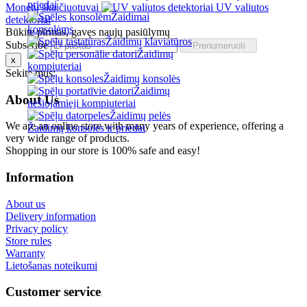
priedai
Monetų skaičiuotuvai
UV valiutos
Žaidimai
detektoriai
konsolėms
Būkite pirmas, gavęs naujų pasiūlymų
Žaidimų klaviatūros
Subscribe
Žaidimų
x
kompiuteriai
Sekite mus:
Žaidimų konsolės
Žaidimų
About Us
nešiojamieji kompiuteriai
Žaidimų pelės
We are an online store with many years of experience, offering a
Žaidimų konsolės ir priedai
very wide range of products.
Shopping in our store is 100% safe and easy!
Information
About us
Delivery information
Privacy policy
Store rules
Warranty
Lietošanas noteikumi
Customer service