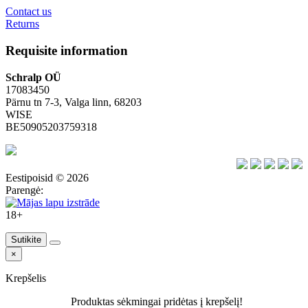
Contact us
Returns
Requisite information
Schralp OÜ
17083450
Pärnu tn 7-3, Valga linn, 68203
WISE
BE50905203759318
Eestipoisid © 2026
Parengė:
18+
Sutikite
×
Krepšelis
Produktas sėkmingai pridėtas į krepšelį!