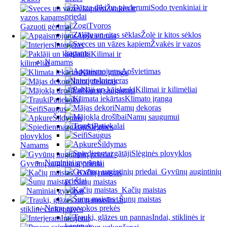
Sodo tvenkiniai ir
Žvakės ir
priedai
vazos kapams
Tvoros
Gazuoti gėrimai
Žolė ir kitos sėklos
Apšvietimas
Žvakės ir vazos
Interjeras
kapams
Kilimai ir
Namams
kilimėliai
Apšvietimas
Klimato įranga
Interjeras
Namų dekoras
Kilimai ir kilimėliai
Namų saugumui
Klimato įranga
Patiekalai
Namų dekoras
Saugus
Namų saugumui
Šildymas
Patiekalai
Slėginės
Saugus
plovyklos
Šildymas
Namams
Slėginės plovyklos
Naminiai gyvūnai
Gyvūnų augintinių priedai
Gyvūnų augintinių
Kačių maistas
priedai
Šunų maistas
Kačių maistas
Naminiai gyvūnai
Šunų maistas
Indai,
Namų apyvokos prekės
stiklinės ir keptuvės
Indai, stiklinės ir
Interjerui
keptuvės