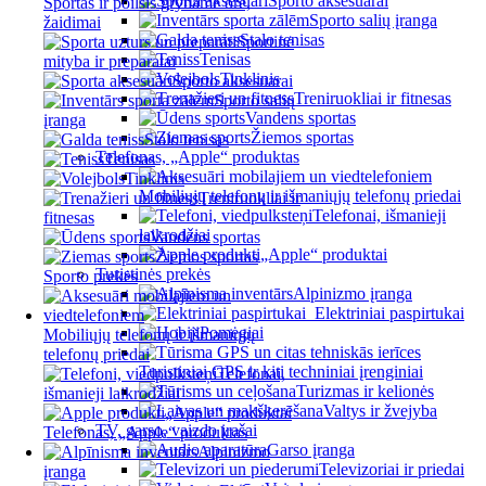
Sporto aksesuarai
Sportas ir poilsis gryname ore,
Sporto salių įranga
žaidimai
Stalo tenisas
Sportinė
Tenisas
mityba ir preparatai
Tinklinis
Sporto aksesuarai
Treniruokliai ir fitnesas
Sporto salių
Vandens sportas
įranga
Žiemos sportas
Stalo tenisas
Telefonas, „Apple“ produktas
Tenisas
Tinklinis
Mobiliųjų telefonų ir išmaniųjų telefonų priedai
Treniruokliai ir
Telefonai, išmanieji
fitnesas
laikrodžiai
Vandens sportas
„Apple“ produktai
Žiemos sportas
Turistinės prekės
Sporto prekės
Alpinizmo įranga
Elektriniai paspirtukai
Pomėgiai
Mobiliųjų telefonų ir išmaniųjų
telefonų priedai
Turistiniai GPS ir kiti techniniai įrenginiai
Telefonai,
Turizmas ir kelionės
išmanieji laikrodžiai
Valtys ir žvejyba
„Apple“ produktai
TV, garso, vaizdo įrašai
Telefonas, „Apple“ produktas
Garso įranga
Alpinizmo
Televizoriai ir priedai
įranga