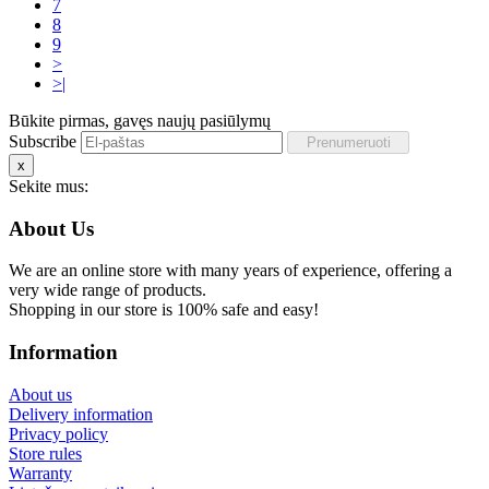
7
8
9
>
>|
Būkite pirmas, gavęs naujų pasiūlymų
Subscribe
x
Sekite mus:
About Us
We are an online store with many years of experience, offering a
very wide range of products.
Shopping in our store is 100% safe and easy!
Information
About us
Delivery information
Privacy policy
Store rules
Warranty