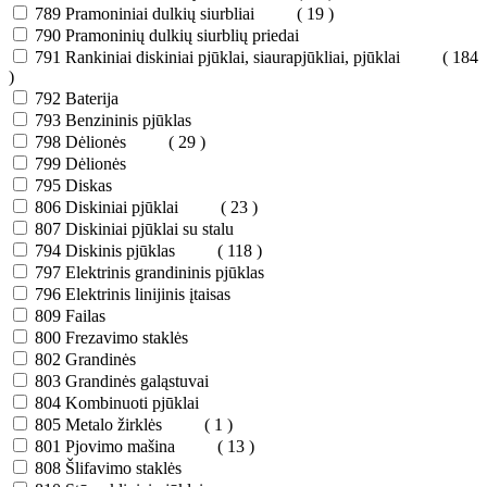
789
Pramoniniai dulkių siurbliai
( 19 )
790
Pramoninių dulkių siurblių priedai
791
Rankiniai diskiniai pjūklai, siaurapjūkliai, pjūklai
( 184
)
792
Baterija
793
Benzininis pjūklas
798
Dėlionės
( 29 )
799
Dėlionės
795
Diskas
806
Diskiniai pjūklai
( 23 )
807
Diskiniai pjūklai su stalu
794
Diskinis pjūklas
( 118 )
797
Elektrinis grandininis pjūklas
796
Elektrinis linijinis įtaisas
809
Failas
800
Frezavimo staklės
802
Grandinės
803
Grandinės galąstuvai
804
Kombinuoti pjūklai
805
Metalo žirklės
( 1 )
801
Pjovimo mašina
( 13 )
808
Šlifavimo staklės