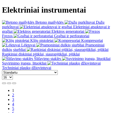
Elektriniai instrumentai
Betono maišyklės
Dažų
purkštuvai
Elektriniai atsuktuvai ir
grąžtai
Elektros generatoriai
Frezos
Grąžtai ir perforatoriai
Klijų pistoletai
Kompresoriai
Lėktuvai
Pramoniniai
dulkių siurbliai
Rankiniai diskiniai pjūklai, siaurapjūkliai, pjūklai
Šlifavimo staklės
Suvirinimo įranga, lituokliai
Techniniai plaukų džiovintuvai
1
2
3
4
5