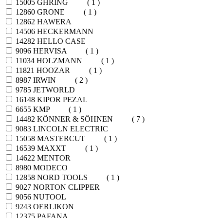
15005
GHRING
( 1 )
12860
GRONE
( 1 )
12862
HAWERA
14506
HECKERMANN
14282
HELLO CASE
9096
HERVISA
( 1 )
11034
HOLZMANN
( 1 )
11821
HOOZAR
( 1 )
8987
IRWIN
( 2 )
9785
JETWORLD
16148
KIPOR PEZAL
6655
KMP
( 1 )
14482
KÖNNER & SÖHNEN
( 7 )
9083
LINCOLN ELECTRIC
15058
MASTERCUT
( 1 )
16539
MAXXT
( 1 )
14622
MENTOR
8980
MODECO
12858
NORD TOOLS
( 1 )
9027
NORTON CLIPPER
9056
NUTOOL
9243
OERLIKON
12375
PAFANA