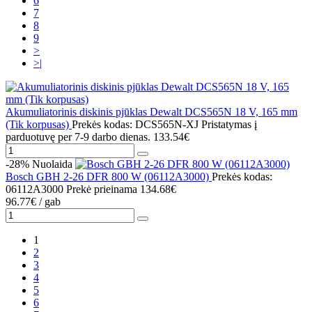
6
7
8
9
>
>|
Akumuliatorinis diskinis pjūklas Dewalt DCS565N 18 V, 165 mm
(Tik korpusas)
Prekės kodas: DCS565N-XJ
Pristatymas į
parduotuvę per 7-9 darbo dienas.
133.54€
-28%
Nuolaida
Bosch GBH 2-26 DFR 800 W (06112A3000)
Prekės kodas:
06112A3000
Prekė prieinama
134.68€
96.77€
/ gab
1
2
3
4
5
6