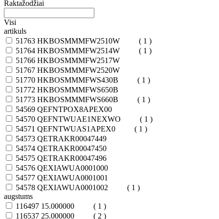
Raktažodžiai
Visi
artikuls
51763
HKBOSMMMFW2510W
( 1 )
51764
HKBOSMMMFW2514W
( 1 )
51766
HKBOSMMMFW2517W
51767
HKBOSMMMFW2520W
51770
HKBOSMMMFWS430B
( 1 )
51772
HKBOSMMMFWS650B
51773
HKBOSMMMFWS660B
( 1 )
54569
QEFNTPOX8APEX00
54570
QEFNTWUAE1NEXWO
( 1 )
54571
QEFNTWUAS1APEX0
( 1 )
54573
QETRAKR00047449
54574
QETRAKR00047450
54575
QETRAKR00047496
54576
QEXIAWUA0001000
54577
QEXIAWUA0001001
54578
QEXIAWUA0001002
( 1 )
augstums
116497
15.000000
( 1 )
116537
25.000000
( 2 )