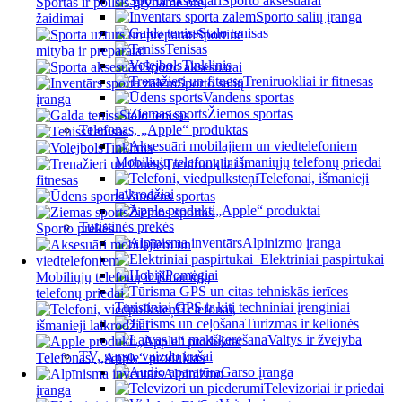
Sporto aksesuarai
Sportas ir poilsis gryname ore,
Sporto salių įranga
žaidimai
Stalo tenisas
Sportinė
Tenisas
mityba ir preparatai
Tinklinis
Sporto aksesuarai
Treniruokliai ir fitnesas
Sporto salių
Vandens sportas
įranga
Žiemos sportas
Stalo tenisas
Telefonas, „Apple“ produktas
Tenisas
Tinklinis
Mobiliųjų telefonų ir išmaniųjų telefonų priedai
Treniruokliai ir
Telefonai, išmanieji
fitnesas
laikrodžiai
Vandens sportas
„Apple“ produktai
Žiemos sportas
Turistinės prekės
Sporto prekės
Alpinizmo įranga
Elektriniai paspirtukai
Pomėgiai
Mobiliųjų telefonų ir išmaniųjų
telefonų priedai
Turistiniai GPS ir kiti techniniai įrenginiai
Telefonai,
Turizmas ir kelionės
išmanieji laikrodžiai
Valtys ir žvejyba
„Apple“ produktai
TV, garso, vaizdo įrašai
Telefonas, „Apple“ produktas
Garso įranga
Alpinizmo
Televizoriai ir priedai
įranga