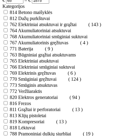
€
–
€
Kategorijos
814
Betono maišyklės
812
Dažų purkštuvai
762
Elektriniai atsuktuvai ir grąžtai
( 143 )
764
Akumuliatoriniai atsuktuvai
768
Akumuliatoriniai smūginiai suktuvai
767
Akumuliatorinis gręžtuvas
( 4 )
771
Baterija
( 9 )
763
Būgniniai grąžtai atsuktuvams
765
Elektriniai atsuktuvai
766
Elektriniai smūginiai suktuvai
769
Elektrinis gręžtuvas
( 6 )
770
Smūginiai gręžtuvai
( 124 )
773
Smūginis atsuktuvas
772
Veržliaraktis
820
Elektros generatoriai
( 94 )
816
Frezos
811
Grąžtai ir perforatoriai
( 13 )
813
Klijų pistoletai
819
Kompresoriai
( 13 )
818
Lėktuvai
788
Pramoniniai dulkių siurbliai
( 19 )