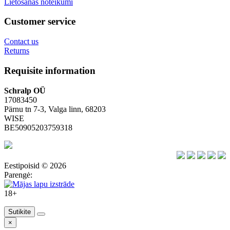
Lietošanas noteikumi
Customer service
Contact us
Returns
Requisite information
Schralp OÜ
17083450
Pärnu tn 7-3, Valga linn, 68203
WISE
BE50905203759318
Eestipoisid © 2026
Parengė:
18+
Sutikite
×