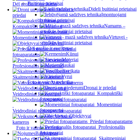
Buitiniai prietaisai
Dėl grožio ir sveikatos
Dideli buitiniai prietaisai
Dronai ir
Įmontuojami
priedai
buitiniai prietaisai
Namams –
Kompaktiški fotoaparatai
smulkūs buitiniai prietaisai
Virtuvei -
Momentiniai fotoaparatai
smulkūs buitiniai prietaisai
Objektyvai
Dėl grožio ir sveikatos
Priedai
Kūnui
fotoaparatams
Moteriai
Plaukai
Profesionalūs fotoaparatai
Sveikata
Vyrui
Skaitmeniniai fotoaparatai
Foto ir vaizdo technika
Vaizdo kameros
Dronai ir priedai
Kompaktiški
Veidrodiniai fotoaparatai
fotoaparatai
Momentiniai
fotoaparatai
Veidrodiniai neturintys fotoaparatai
Objektyvai
Veiksmo
Priedai fotoaparatams
kameros
Profesionalūs
Foto ir vaizdo technika
fotoaparatai
Baldakimai
Skaitmeniniai
Darbo įrankiai