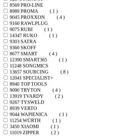
8569
PRO-LINE
8989
PROMA
( 1 )
9045
PROXXON
( 4 )
9160
RAWLPLUG
9075
RUBI
( 1 )
14347
RUKO
( 1 )
9303
SATRA
9360
SKOFF
8677
SMART
( 4 )
12390
SMART365
( 1 )
11248
SONGMICS
13657
SOURCING
( 8 )
12041
SPECIALIST+
8940
TOP TOOLS
9090
TRYTON
( 4 )
13919
TVARDY
( 2 )
9267
TYSWELD
8939
VERTO
9044
WAPIENICA
( 1 )
11254
WÜRTH
( 1 )
3450
XIAOMI
( 1 )
11019
ZIPPER
( 2 )