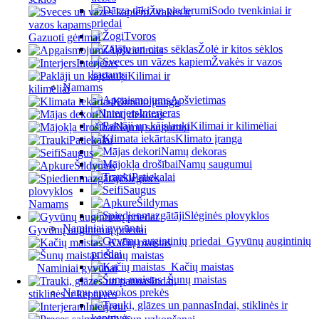
Sodo tvenkiniai ir
Žvakės ir
priedai
vazos kapams
Tvoros
Gazuoti gėrimai
Žolė ir kitos sėklos
Apšvietimas
Žvakės ir vazos
Interjeras
kapams
Kilimai ir
Namams
kilimėliai
Apšvietimas
Klimato įranga
Interjeras
Namų dekoras
Kilimai ir kilimėliai
Namų saugumui
Klimato įranga
Patiekalai
Namų dekoras
Saugus
Namų saugumui
Šildymas
Patiekalai
Slėginės
Saugus
plovyklos
Šildymas
Namams
Slėginės plovyklos
Naminiai gyvūnai
Gyvūnų augintinių priedai
Gyvūnų augintinių
Kačių maistas
priedai
Šunų maistas
Kačių maistas
Naminiai gyvūnai
Šunų maistas
Indai,
Namų apyvokos prekės
stiklinės ir keptuvės
Indai, stiklinės ir
Interjerui
keptuvės