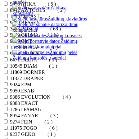
priedai
9078
ATIKA
( 5 )
Žaidimai
8942
AWTOOLS
( 2 )
konsolėms
12857
BEAST
Žaidimų klaviatūros
9309
BESSEY
Žaidimų
3458
BOSCH
( 68 )
kompiuteriai
9279
CELMA
( 1 )
Žaidimų konsolės
9299
CMT
Žaidimų
nešiojamieji kompiuteriai
15137
DECA
( 1 )
Žaidimų pelės
9023
DEDRA
( 11 )
Žaidimų konsolės ir priedai
6471
DELTA
( 9 )
10545
DIAM
( 1 )
11869
DORMER
11337
DRAPER
9024
EPM
9050
ESAB
9386
EVOLUTION
( 4 )
9388
EXACT
12861
FAMAG
8954
FANAR
( 3 )
9274
FEIN
( 2 )
11975
FOGO
( 6 )
9237
GEKO
( 1 )