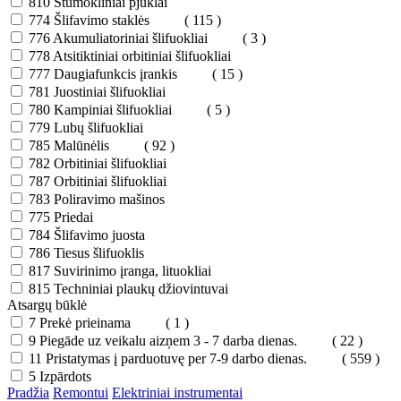
810
Stūmokliniai pjūklai
774
Šlifavimo staklės
( 115 )
776
Akumuliatoriniai šlifuokliai
( 3 )
778
Atsitiktiniai orbitiniai šlifuokliai
777
Daugiafunkcis įrankis
( 15 )
781
Juostiniai šlifuokliai
780
Kampiniai šlifuokliai
( 5 )
779
Lubų šlifuokliai
785
Malūnėlis
( 92 )
782
Orbitiniai šlifuokliai
787
Orbitiniai šlifuokliai
783
Poliravimo mašinos
775
Priedai
784
Šlifavimo juosta
786
Tiesus šlifuoklis
817
Suvirinimo įranga, lituokliai
815
Techniniai plaukų džiovintuvai
Atsargų būklė
7
Prekė prieinama
( 1 )
9
Piegāde uz veikalu aizņem 3 - 7 darba dienas.
( 22 )
11
Pristatymas į parduotuvę per 7-9 darbo dienas.
( 559 )
5
Izpārdots
Pradžia
Remontui
Elektriniai instrumentai